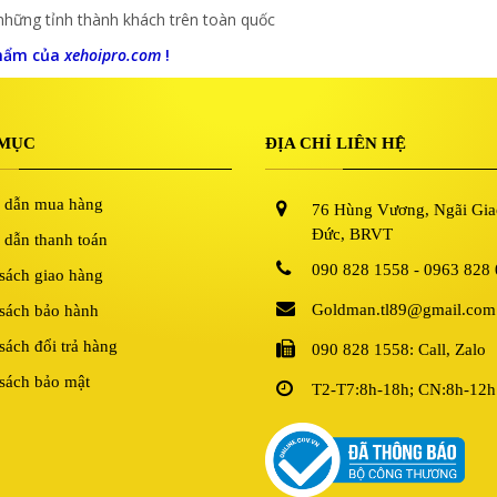
hững tỉnh thành khách trên toàn quốc
phẩm của
xehoipro.com
!
MỤC
ĐỊA CHỈ LIÊN HỆ
 dẫn mua hàng
76 Hùng Vương, Ngãi Gia
Đức, BRVT
dẫn thanh toán
090 828 1558 - 0963 828
sách giao hàng
Goldman.tl89@gmail.com
sách bảo hành
sách đổi trả hàng
090 828 1558: Call, Zalo
sách bảo mật
T2-T7:8h-18h; CN:8h-12h