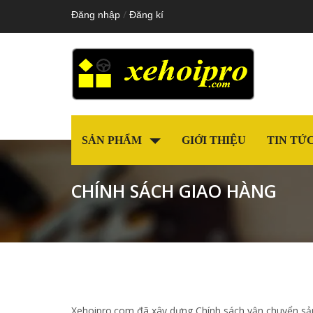
/
Đăng nhập
Đăng kí
SẢN PHẨM
GIỚI THIỆU
TIN TỨ
CHÍNH SÁCH GIAO HÀNG
Xehoipro.com đã xây dựng Chính sách vận chuyển sản