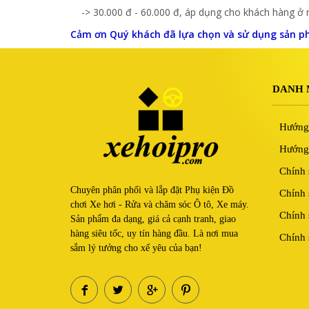
-> 30.000 đ - 60.000 đ, áp dụng cho khách hàng ở n
Cảm ơn Quý khách đã lựa chọn và sử dụng sản 
DANH 
Hướng
Hướng 
Chính 
Chuyên phân phối và lắp đặt Phụ kiện Đồ
Chính 
chơi Xe hơi - Rửa và chăm sóc Ô tô, Xe máy.
Chính 
Sản phẩm đa dạng, giá cả cạnh tranh, giao
hàng siêu tốc, uy tín hàng đầu. Là nơi mua
Chính 
sắm lý tưởng cho xế yêu của bạn!