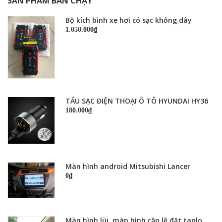
SẢN PHẨM BÁN CHẠY
Bộ kích bình xe hơi có sạc không dây
1.050.000₫
TẨU SẠC ĐIỆN THOẠI Ô TÔ HYUNDAI HY36
180.000₫
Màn hình android Mitsubishi Lancer
0₫
Màn hình lùi, màn hình cập lề đặt taplo