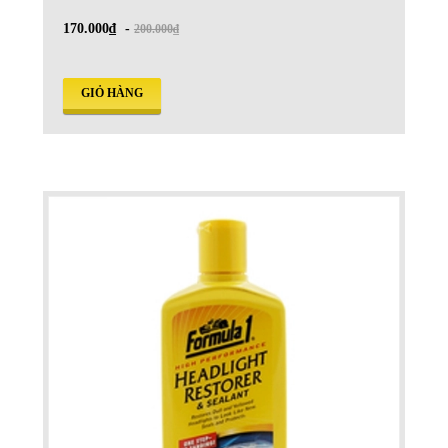
170.000₫
-
200.000₫
GIỎ HÀNG