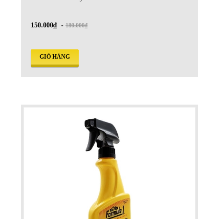
150.000₫
-
180.000₫
GIỎ HÀNG