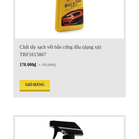
Chất tẩy sạch vết bẩn cứng đầu (dạng xịt)
TRF1615867
170.000₫
-
195.000₫
GIỎ HÀNG