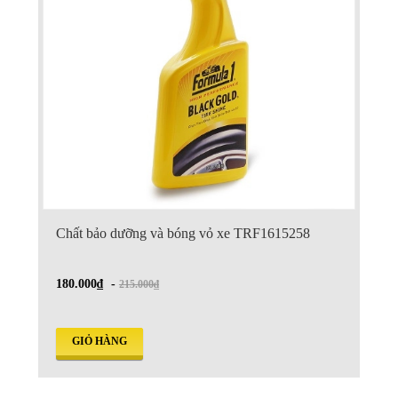
Chất bảo dưỡng và bóng vỏ xe TRF1615258
180.000₫
-
215.000₫
GIỎ HÀNG