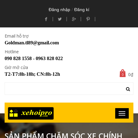
/
Đăng nhập
Đăng kí
Email hỗ trợ
Goldman.tl89@gmail.com
Hotline
090 828 1558 - 0963 828 022
Giờ mở cửa
0₫
T2-T7:8h-18h; CN:8h-12h
0
SẢN PHẨM CHĂM SÓC XE CHÍNH