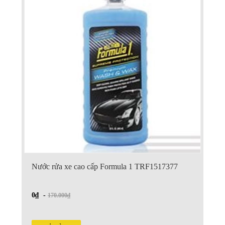
Nước rửa xe cao cấp Formula 1 TRF1517377
0₫
-
170.000₫