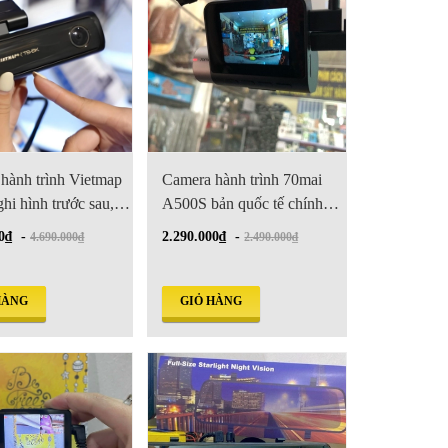
hành trình Vietmap
Camera hành trình 70mai
hi hình trước sau,
A500S bản quốc tế chính
o giao thông
hãng
0₫
-
2.290.000₫
-
4.690.000₫
2.490.000₫
HÀNG
GIỎ HÀNG