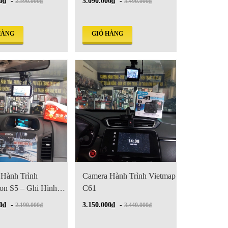
0₫
-
5.090.000₫
-
2.590.000₫
5.490.000₫
HÀNG
GIỎ HÀNG
 Hành Trình
Camera Hành Trình Vietmap
on S5 – Ghi Hình
C61
au
0₫
-
3.150.000₫
-
2.190.000₫
3.440.000₫