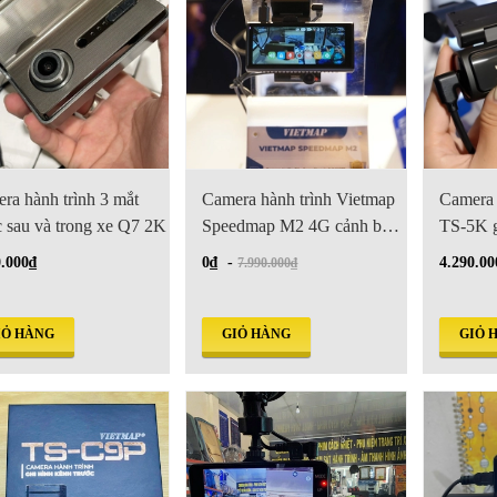
ra hành trình 3 mắt
Camera hành trình Vietmap
Camera 
c sau và trong xe Q7 2K
Speedmap M2 4G cảnh báo
TS-5K g
giao thông
cảnh bá
0.000₫
0₫
-
4.290.00
7.990.000₫
IỎ HÀNG
GIỎ HÀNG
GIỎ 