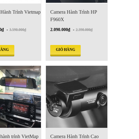
Hành Trình Vietmap
Camera Hành Trình HP
F960X
0₫
-
2.090.000₫
-
3.590.000₫
2.390.000₫
HÀNG
GIỎ HÀNG
hành trình VietMap
Camera Hành Trình Cao