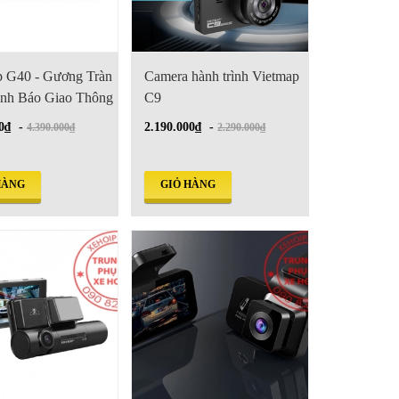
p G40 - Gương Tràn
Camera hành trình Vietmap
ảnh Báo Giao Thông
C9
0₫
-
2.190.000₫
-
4.390.000₫
2.290.000₫
HÀNG
GIỎ HÀNG