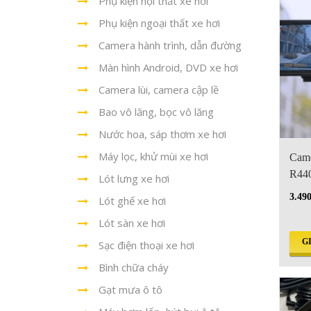
Phụ kiện nội thất xe hơi
Phụ kiện ngoại thất xe hơi
Camera hành trình, dẫn đường
Màn hình Android, DVD xe hơi
Camera lùi, camera cập lề
Bao vô lăng, bọc vô lăng
Nước hoa, sáp thơm xe hơi
Máy lọc, khử mùi xe hơi
Came
R440
Lót lưng xe hơi
HD,
3.49
Lót ghế xe hơi
Lót sàn xe hơi
G
Sạc điện thoại xe hơi
Bình chữa cháy
Gạt mưa ô tô