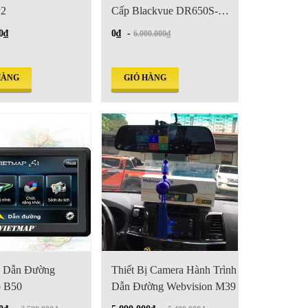
P2
Cấp Blackvue DR650S-
2CH
0₫
0₫
-
6.000.000₫
HÀNG
GIỎ HÀNG
ị Dẫn Đường
Thiết Bị Camera Hành Trình
p B50
Dẫn Đường Webvision M39