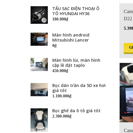
TẨU SẠC ĐIỆN THOẠI Ô
Came
TÔ HYUNDAI HY36
D22
180.000₫
5.39
Màn hình android
Mitsubishi Lancer
0₫
G
Màn hình lùi, màn hình
cập lề đặt taplo
450.000₫
Bọc dán trần da 5D xe hơi
giá tốt
1.100.000₫
Bọc ghế da ô tô giá tốt
2.300.000₫
Came