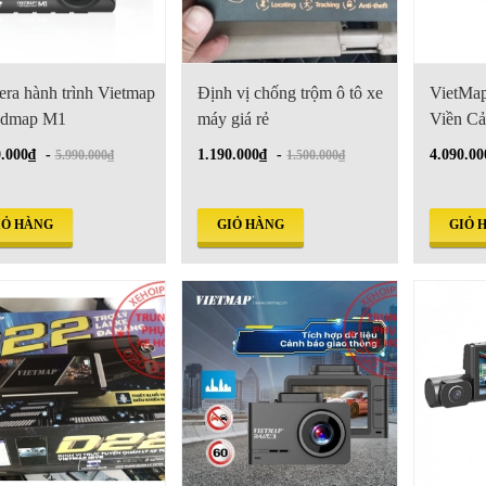
ra hành trình Vietmap
Định vị chống trộm ô tô xe
VietMa
edmap M1
máy giá rẻ
Viền C
0.000₫
-
1.190.000₫
-
4.090.00
5.990.000₫
1.500.000₫
IỎ HÀNG
GIỎ HÀNG
GIỎ 