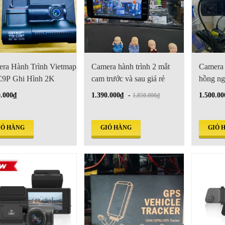
ra Hành Trình Vietmap
Camera hành trình 2 mắt
Camera 
9P Ghi Hình 2K
cam trước và sau giá rẻ
hồng ng
0.000₫
1.390.000₫
-
1.500.00
1.850.000₫
IỎ HÀNG
GIỎ HÀNG
GIỎ 