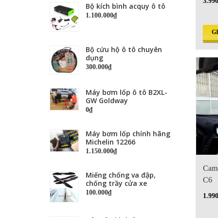
3.99
Bộ kích bình acquy ô tô
1.100.000₫
G
Bộ cứu hộ ô tô chuyên
dụng
300.000₫
Máy bơm lốp ô tô B2XL-
GW Goldway
0₫
Máy bơm lốp chính hãng
Michelin 12266
1.150.000₫
Came
Miếng chống va đập,
C6
chống trầy cửa xe
100.000₫
1.99