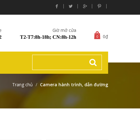
e
Giờ mở cửa
0₫
0
2
T2-T7:8h-18h; CN:8h-12h
Trang chủ
Camera hành trình, dẫn đường