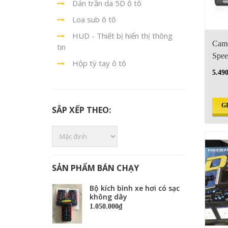
Dán trần da 5D ô tô
Loa sub ô tô
HUD - Thiết bị hiển thị thông
Came
tin
Spe
Hộp tỳ tay ô tô
5.49
G
SẮP XẾP THEO:
SẢN PHẨM BÁN CHẠY
Bộ kích bình xe hơi có sạc
không dây
1.050.000₫