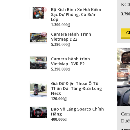
KC0
Bộ Kích Bình Xe Hơi Kiêm
Sạc Dự Phòng, Có Bơm
3.79
Lốp
1.300.000₫
G
Camera Hành Trình
Vietmap D22
5.390.000₫
Camera hành trình
VietMap IDVR P2
5.390.000₫
Giá Đỡ Điện Thoại Ô Tô
Thân Dài Tăng Đưa Long
Neck
120.000₫
Bao Vô Lăng Sparco Chính
Hãng
Came
400.000₫
Đườ