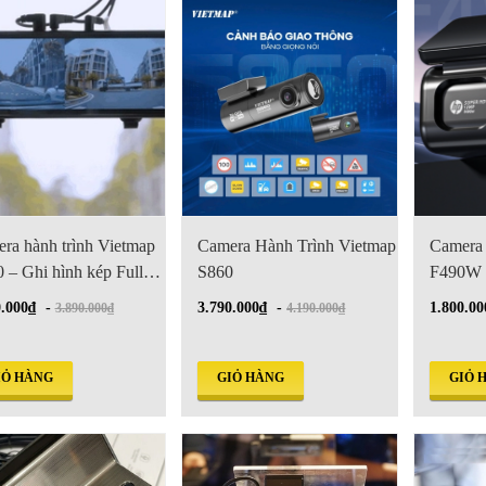
ra hành trình Vietmap
Camera Hành Trình Vietmap
Camera 
 – Ghi hình kép Full
S860
F490W
 GPS, WiFi, ADAS
0.000₫
-
3.790.000₫
-
1.800.00
3.890.000₫
4.190.000₫
IỎ HÀNG
GIỎ HÀNG
GIỎ 