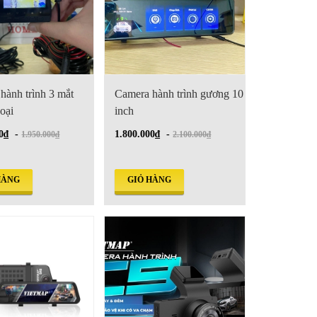
hành trình 3 mắt
Camera hành trình gương 10
oại
inch
0₫
-
1.800.000₫
-
1.950.000₫
2.100.000₫
HÀNG
GIỎ HÀNG