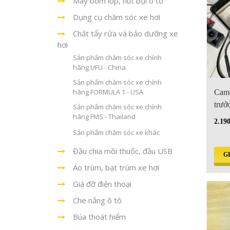
Máy bơm lốp, hút bụi ô tô
Dụng cụ chăm sóc xe hơi
Chất tẩy rửa và bảo dưỡng xe
hơi
Sản phẩm chăm sóc xe chính
hãng UFU - China
Sản phẩm chăm sóc xe chính
hãng FORMULA 1 - USA
Came
trướ
Sản phẩm chăm sóc xe chính
hãng FMS - Thailand
2.19
Sản phẩm chăm sóc xe khác
Đầu chia mồi thuốc, đầu USB
G
Áo trùm, bạt trùm xe hơi
Giá đỡ điện thoại
Che nắng ô tô
Búa thoát hiểm