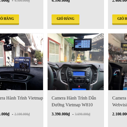
0.000₫
-
4.590.000₫
2.400.00
4.300.000₫
IỎ HÀNG
GIỎ HÀNG
GIỎ 
ra Hành Trình Vietmap
Camera Hành Trình Dẫn
Camera
Đường Vietmap W810
Webvisi
Trước S
0.000₫
-
3.390.000₫
-
2.100.00
2.100.000₫
3.690.000₫