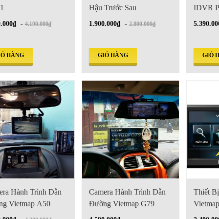
1
Hậu Trước Sau
IDVR 
0.000₫
-
1.900.000₫
-
5.390.00
4.190.000₫
2.800.000₫
IỎ HÀNG
GIỎ HÀNG
GIỎ 
ra Hành Trình Dẫn
Camera Hành Trình Dẫn
Thiết B
ng Vietmap A50
Đường Vietmap G79
Vietma