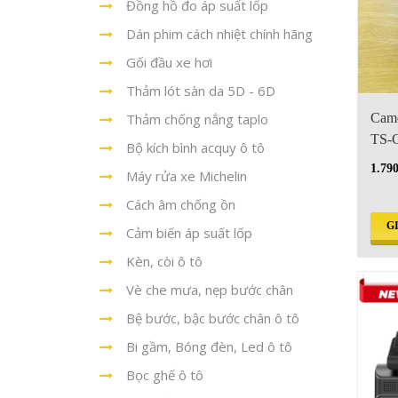
Đồng hồ đo áp suất lốp
Dán phim cách nhiệt chính hãng
Gối đầu xe hơi
Thảm lót sàn da 5D - 6D
Thảm chống nắng taplo
Came
TS-C
Bộ kích bình acquy ô tô
1.79
Máy rửa xe Michelin
Cách âm chống ồn
G
Cảm biến áp suất lốp
Kèn, còi ô tô
Vè che mưa, nẹp bước chân
Bệ bước, bậc bước chân ô tô
Bi gầm, Bóng đèn, Led ô tô
Bọc ghế ô tô