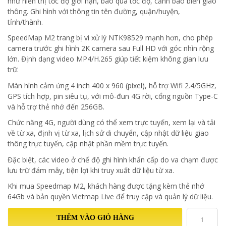
như hiển thị tốc độ giới hạn, báo quá tốc độ, cảnh báo biển giao
thông. Ghi hình với thông tin tên đường, quận/huyện,
tỉnh/thành.
SpeedMap M2 trang bị vi xử lý NTK98529 mạnh hơn, cho phép
camera trước ghi hình 2K camera sau Full HD với góc nhìn rộng
lớn. Định dạng video MP4/H.265 giúp tiết kiệm không gian lưu
trữ.
Màn hình cảm ứng 4 inch 400 x 960 (pixel), hỗ trợ Wifi 2.4/5GHz,
GPS tích hợp, pin siêu tụ, với mô-đun 4G rời, cổng nguồn Type-C
và hỗ trợ thẻ nhớ đến 256GB.
Chức năng 4G, người dùng có thể xem trực tuyến, xem lại và tải
về từ xa, định vị từ xa, lịch sử di chuyển, cập nhật dữ liệu giao
thông trực tuyến, cập nhật phần mềm trực tuyến.
Đặc biệt, các video ở chế độ ghi hình khẩn cấp do va chạm được
lưu trữ đám mây, tiện lợi khi truy xuất dữ liệu từ xa.
Khi mua Speedmap M2, khách hàng được tặng kèm thẻ nhớ
64Gb và bản quyền Vietmap Live để truy cập và quản lý dữ liệu.
THÊM VÀO GIỎ HÀNG