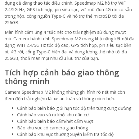
dụng dễ dàng thao tác điều chỉnh. Speedmap M2 hỗ trợ WiFi
2.4/5G Hz, GPS tích hợp, pin siêu sạc, với mô-đun 4G rời có sẵn
trong hộp, cổng nguồn Type-C và hỗ trợ thẻ microSD tối đa
256GB.
Màn hình cảm ứng 4 “sắc nét cho trải nghiệm sử dụng mượt
mà. Camera hành trình Speedmap M2 mang khả năng kết nối đa
dạng: WiFi 2.4/5G Hz tốc độ cao, GPS tích hợp, pin siêu sạc bền
bỉ, 4G rời, cổng Type-C hiện đại và dung lượng thẻ nhớ tối đa
256GB, thoả mãn mọi nhu cầu lưu trữ của bạn.
Tích hợp cảnh báo giao thông
thông minh
Camera Speedmap M2 không những ghi hình rõ nét mà còn
đem đến trải nghiệm lái xe an toàn và thông minh hơn:
Cảnh báo biển báo giới hạn tốc độ trên từng cung đường
Cảnh báo vào và ra khỏi khu dân cư
Cảnh báo biển báo cấm/hết cấm vượt
Báo khu vực có camera giao thông
Cảnh báo khu vực thường xuyên kiểm tra tốc độ