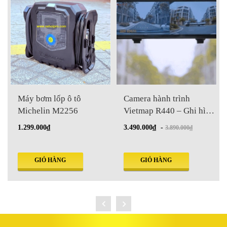
Máy bơm lốp ô tô
Camera hành trình
Michelin M2256
Vietmap R440 – Ghi hình
kép Full HD, GPS, WiFi,
1.299.000₫
3.490.000₫
-
3.890.000₫
ADAS
GIỎ HÀNG
GIỎ HÀNG