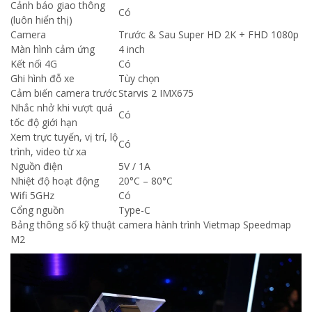
Cảnh báo giao thông
Có
(luôn hiển thị)
Camera
Trước & Sau Super HD 2K + FHD 1080p
Màn hình cảm ứng
4 inch
Kết nối 4G
Có
Ghi hình đỗ xe
Tùy chọn
Cảm biến camera trước
Starvis 2 IMX675
Nhắc nhở khi vượt quá
Có
tốc độ giới hạn
Xem trực tuyến, vị trí, lộ
Có
trình, video từ xa
Nguồn điện
5V / 1A
Nhiệt độ hoạt động
20°C – 80°C
Wifi 5GHz
Có
Cổng nguồn
Type-C
Bảng thông số kỹ thuật camera hành trình Vietmap Speedmap
M2