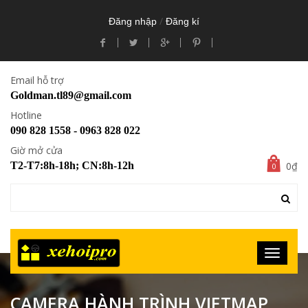
/
Đăng nhập
Đăng kí
Email hỗ trợ
Goldman.tl89@gmail.com
Hotline
090 828 1558 - 0963 828 022
Giờ mở cửa
0₫
T2-T7:8h-18h; CN:8h-12h
0
CAMERA HÀNH TRÌNH VIETMAP