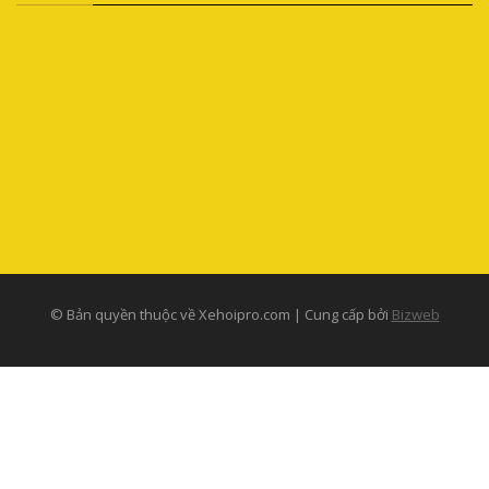
© Bản quyền thuộc về Xehoipro.com | Cung cấp bởi
Bizweb