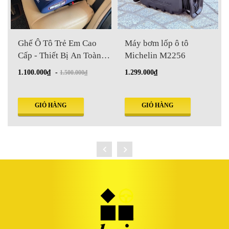
Ghế Ô Tô Trẻ Em Cao
Máy bơm lốp ô tô
Cấp - Thiết Bị An Toàn
Michelin M2256
Bắt Buộc Từ 1/7
1.100.000₫
-
1.299.000₫
1.500.000₫
GIỎ HÀNG
GIỎ HÀNG