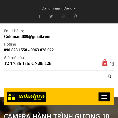
/
Đăng nhập
Đăng kí
Email hỗ trợ
Goldman.tl89@gmail.com
Hotline
090 828 1558 - 0963 828 022
Giờ mở cửa
0₫
T2-T7:8h-18h; CN:8h-12h
0
CAMERA HÀNH TRÌNH GƯƠNG 10