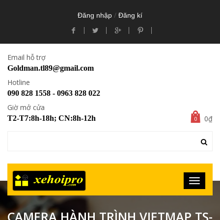
/
Đăng nhập
Đăng kí
Email hỗ trợ
Goldman.tl89@gmail.com
Hotline
090 828 1558 - 0963 828 022
Giờ mở cửa
0₫
T2-T7:8h-18h; CN:8h-12h
0
CAMERA HÀNH TRÌNH VIETMAP TS-