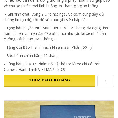
rõ nét vào ban đêm, đồng thời là giải pháp hoàn hảo giúp bảo
vệ chủ xe trước mọi tình huống khi tham gia giao thông.
- Ghi hình chất lượng 2K, rõ nét ngày và đêm cùng đầy đủ
thông tin tọa độ, tốc độ với mức giá siêu hấp dẫn.
- Tặng bản quyền VIETMAP LIVE PRO 12 Tháng: đa dạng tính
năng – tiện ích hiện đại đáp ứng mọi nhu cầu lái xe như: dẫn
đường, cảnh báo giao thông,…
- Tặng Gói Bảo Hiểm Trách Nhiệm Sản Phẩm 60 Tỷ
- Bảo hành chính hãng 12 tháng
- Cùng hàng loạt ưu điểm nổi bật hỗ trợ lái xe chỉ có trên
Camera Hành Trình VIETMAP TS-C9P
THÊM VÀO GIỎ HÀNG