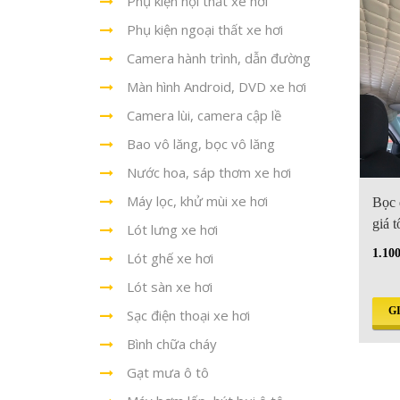
Phụ kiện nội thất xe hơi
Phụ kiện ngoại thất xe hơi
Camera hành trình, dẫn đường
Màn hình Android, DVD xe hơi
Camera lùi, camera cập lề
Bao vô lăng, bọc vô lăng
Nước hoa, sáp thơm xe hơi
Máy lọc, khử mùi xe hơi
Bọc 
giá t
Lót lưng xe hơi
1.10
Lót ghế xe hơi
Lót sàn xe hơi
G
Sạc điện thoại xe hơi
Bình chữa cháy
Gạt mưa ô tô