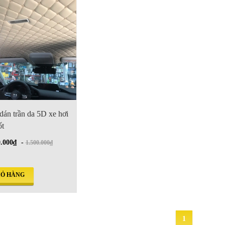
dán trần da 5D xe hơi
ốt
0.000₫
-
1.500.000₫
IỎ HÀNG
1