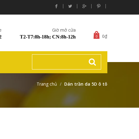
e
Giờ mở cửa
0₫
0
2
T2-T7:8h-18h; CN:8h-12h
Trang chủ
Dán trần da 5D ô tô