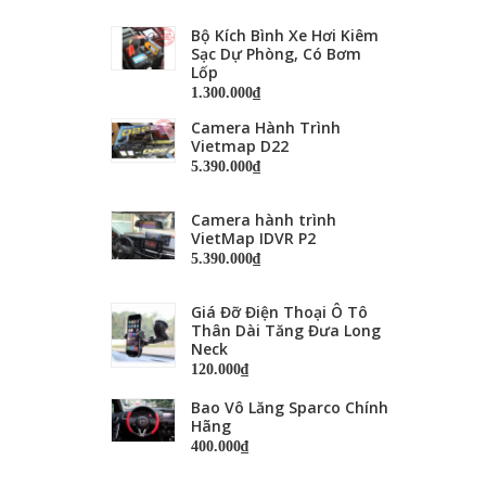
Bộ Kích Bình Xe Hơi Kiêm
Sạc Dự Phòng, Có Bơm
Lốp
1.300.000₫
Camera Hành Trình
Vietmap D22
5.390.000₫
Camera hành trình
VietMap IDVR P2
5.390.000₫
Giá Đỡ Điện Thoại Ô Tô
Thân Dài Tăng Đưa Long
Neck
120.000₫
Bao Vô Lăng Sparco Chính
Hãng
400.000₫