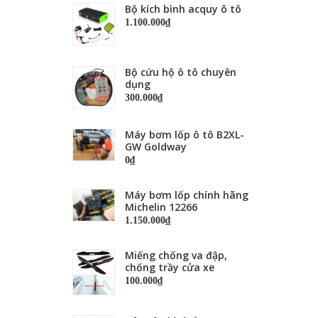
Bộ kích bình acquy ô tô
1.100.000₫
Bộ cứu hộ ô tô chuyên
dụng
300.000₫
Máy bơm lốp ô tô B2XL-
GW Goldway
0₫
Máy bơm lốp chính hãng
Michelin 12266
1.150.000₫
Miếng chống va đập,
chống trầy cửa xe
100.000₫