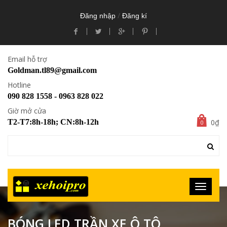
/
Đăng nhập
Đăng kí
Email hỗ trợ
Goldman.tl89@gmail.com
Hotline
090 828 1558 - 0963 828 022
Giờ mở cửa
0₫
T2-T7:8h-18h; CN:8h-12h
0
BÓNG LED TRẦN XE Ô TÔ