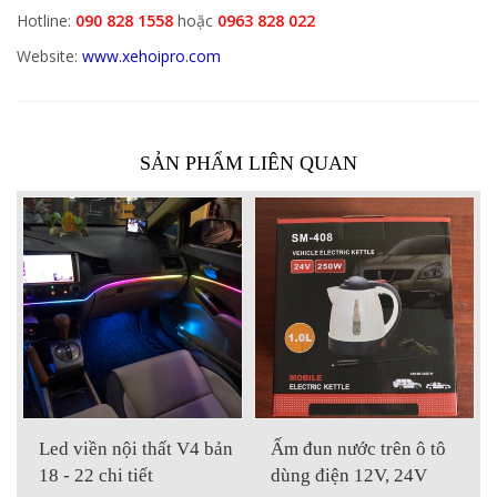
Hotline:
090 828 1558
hoặc
0963 828 022
Website:
www.xehoipro.com
SẢN PHẨM LIÊN QUAN
Led viền nội thất V4 bản
Ấm đun nước trên ô tô
18 - 22 chi tiết
dùng điện 12V, 24V