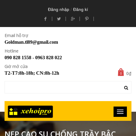
/
Đăng nhập
Đăng kí
Email hỗ trợ
Goldman.tl89@gmail.com
Hotline
090 828 1558 - 0963 828 022
Giờ mở cửa
0₫
T2-T7:8h-18h; CN:8h-12h
0
NẸP CAO SU CHỐNG TRẦY BẬC