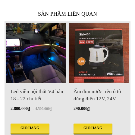
SẢN PHẨM LIÊN QUAN
Led viền nội thất V4 bản
Ấm đun nước trên ô tô
18 - 22 chi tiết
dùng điện 12V, 24V
2.800.000₫
-
290.000₫
4.500.000₫
GIỎ HÀNG
GIỎ HÀNG