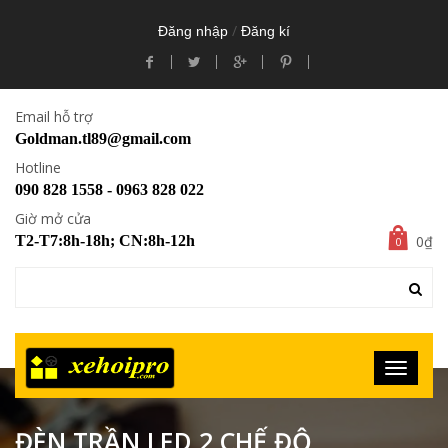
/
Đăng nhập
Đăng kí
Email hỗ trợ
Goldman.tl89@gmail.com
Hotline
090 828 1558 - 0963 828 022
Giờ mở cửa
0₫
T2-T7:8h-18h; CN:8h-12h
0
ĐÈN TRẦN LED 2 CHẾ ĐỘ