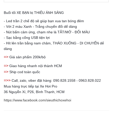
Buổi tối XE BẠN bị THIẾU ÁNH SÁNG
- Led trần 2 chế độ sẽ giúp bạn xua tan bóng đêm
- Với 2 màu Xanh - Trắng chuyển đổi dể dàng
- Nút bấm cảm ứng, chạm nhẹ là TẮT/MỞ - ĐỔI MÀU
- Sạc bằng cổng USB tiện lợi
- Hít lên trần bằng nam châm, THÁO XUỐNG - DI CHUYỂN dể
dàng
=>
Giá sản phẩm 200k/bộ
=>
Giao hàng nhanh nội thành HCM
=>
Ship cod toàn quốc
=>>
Call, zalo, viber đặt hàng: 090.828.1558 - 0963.828.022
Mua hàng trực tiếp tại Xe Hơi Pro
36 Nguyễn Xí, P26, Bình Thạnh, HCM
https://www.facebook.com/sieuthichoxehoi