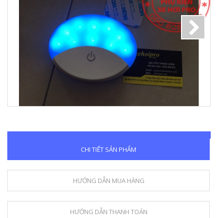
Next
CHI TIẾT SẢN PHẨM
HƯỚNG DẪN MUA HÀNG
HƯỚNG DẪN THANH TOÁN