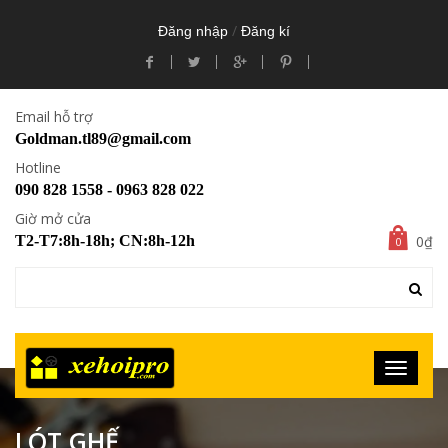
/
Đăng nhập
Đăng kí
Email hỗ trợ
Goldman.tl89@gmail.com
Hotline
090 828 1558 - 0963 828 022
Giờ mở cửa
0₫
T2-T7:8h-18h; CN:8h-12h
0
LÓT GHẾ