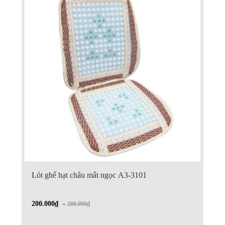
Lót ghế hạt châu mắt ngọc A3-3101
200.000₫
-
280.000₫