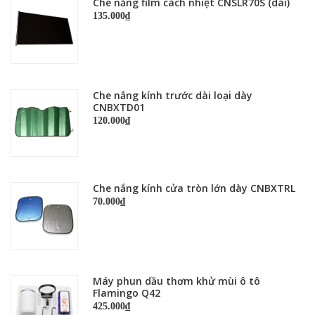
Che nắng film cách nhiệt CNSLR70S (dài)
135.000₫
Che nắng kính trước dài loại dày
CNBXTD01
120.000₫
Che nắng kính cửa tròn lớn dày CNBXTRL
70.000₫
Máy phun dầu thơm khử mùi ô tô
Flamingo Q42
425.000₫