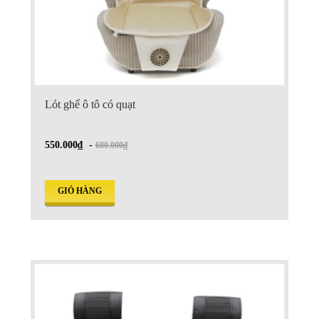
Lót ghế ô tô có quạt
550.000₫
-
680.000₫
GIỎ HÀNG