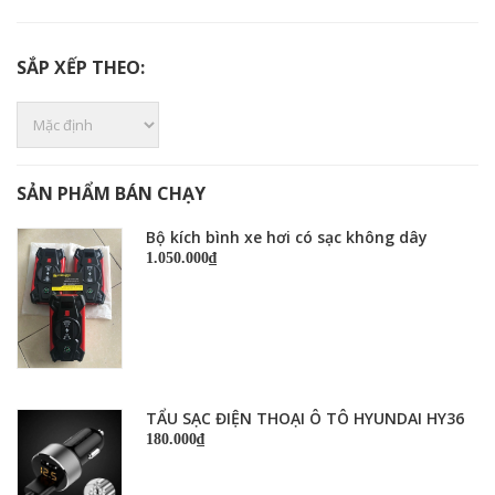
SẮP XẾP THEO:
SẢN PHẨM BÁN CHẠY
Bộ kích bình xe hơi có sạc không dây
1.050.000₫
TẨU SẠC ĐIỆN THOẠI Ô TÔ HYUNDAI HY36
180.000₫