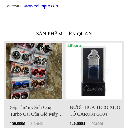
- Website:
www.xehoipro.com
SẢN PHẨM LIÊN QUAN
Sáp Thơm Cánh Quạt
NƯỚC HOA TREO XE Ô
Turbo Cài Cửa Gió Máy
TÔ CARORI G104
Lạnh
150.000₫
-
120.000₫
-
210.000₫
150.000₫