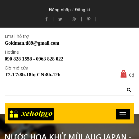
/
Đăng nhập
Đăng kí
Email hỗ trợ
Goldman.tl89@gmail.com
Hotline
090 828 1558 - 0963 828 022
Giờ mở cửa
0₫
T2-T7:8h-18h; CN:8h-12h
0
NƯỚC HOA KHỬ MÙI AUG JAPAN -