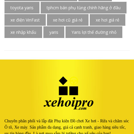
toyota yaris
tphcm bán phụ tùng chính hãng ở đâu
xe điện VinFast
xe hơi cũ giá rẻ
xe hơi giá rẻ
xe nhập khẩu
yaris
Yaris lợi thế đường nhỏ
Chuyên phân phối và lắp đặt Phụ kiện Đồ chơi Xe hơi - Rửa và chăm sóc
Ô tô, Xe máy. Sản phẩm đa dạng, giá cả cạnh tranh, giao hàng siêu tốc,
uy tín hàng đầu. Là nơi mua sắm lý tưởng cho xế yêu của bạn!