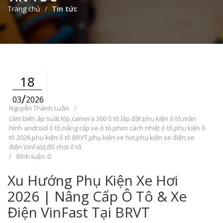
Trang chủ
Tin tức
18
/
03
2026
Nguyễn Thành Luân
/
cảm biến áp suất lốp
,
camera 360 ô tô
,
lắp đặt phụ kiện ô tô
,
màn
hình android ô tô
,
nâng cấp xe ô tô
,
phim cách nhiệt ô tô
,
phụ kiện ô
tô 2026
,
phụ kiện ô tô BRVT
,
phụ kiện xe hơi
,
phụ kiện xe điện
,
xe
điện VinFast
,
đồ chơi ô tô
/
Bình luận: 0
Xu Hướng Phụ Kiện Xe Hơi
2026 | Nâng Cấp Ô Tô & Xe
Điện VinFast Tại BRVT