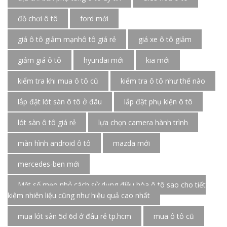
đồ chơi ô tô
ford mới
giá ô tô giảm mạnhô tô giá rẻ
giá xe ô tô giảm
giảm giá ô tô
hyundai mới
kia mới
kiểm tra khi mua ô tô cũ
kiểm tra ô tô như thế nào
lắp đặt lót sàn ô tô ở đâu
lắp đặt phụ kiện ô tô
lót sàn ô tô giá rẻ
lựa chọn camera hành trình
màn hình android ô tô
mazda mới
mercedes-ben mới
Một số mẹo nhỏ cách sử dụng điều hòa ô tô sao cho tiết
kiệm nhiên liệu cũng như hiệu quả cao nhất
mua lót sàn 5d 6d ở đâu rẻ tp.hcm
mua ô tô cũ