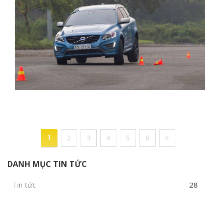
2
3
4
5
6
1
DANH MỤC TIN TỨC
Tin tức
28