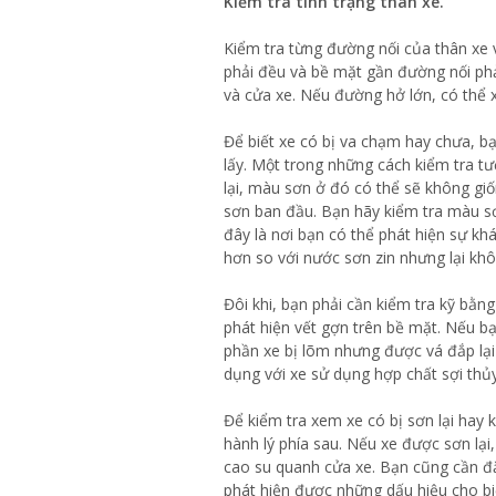
Kiểm tra tình trạng thân xe.
Kiểm tra từng đường nối của thân xe v
phải đều và bề mặt gần đường nối phả
và cửa xe. Nếu đường hở lớn, có thể 
Để biết xe có bị va chạm hay chưa, bạn
lấy. Một trong những cách kiểm tra t
lại, màu sơn ở đó có thể sẽ không giố
sơn ban đầu. Bạn hãy kiểm tra màu sơ
đây là nơi bạn có thể phát hiện sự k
hơn so với nước sơn zin nhưng lại k
Đôi khi, bạn phải cần kiểm tra kỹ bằng
phát hiện vết gợn trên bề mặt. Nếu 
phần xe bị lõm nhưng được vá đắp lại
dụng với xe sử dụng hợp chất sợi thủy
Để kiểm tra xem xe có bị sơn lại hay
hành lý phía sau. Nếu xe được sơn lại
cao su quanh cửa xe. Bạn cũng cần đặ
phát hiện được những dấu hiệu cho b