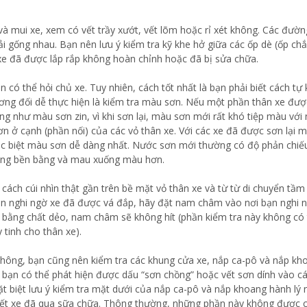
à mui xe, xem có vết trầy xướt, vết lõm hoặc rỉ xét không. Các đườn
i gống nhau. Bạn nên lưu ý kiểm tra kỹ khe hở giữa các ốp dè (ốp ch
xe đã được lắp rắp không hoàn chỉnh hoặc đã bị sửa chữa.
 có thể hỏi chủ xe. Tuy nhiên, cách tốt nhất là bạn phải biết cách tự 
ương đối dễ thực hiện là kiểm tra màu sơn. Nếu một phần thân xe đư
ng như màu sơn zin, vì khi sơn lại, màu sơn mới rất khó tiệp màu với
n ở cạnh (phần nối) của các vỏ thân xe. Với các xe đã được sơn lại m
hác biệt màu sơn dễ dàng nhất. Nước sơn mới thường có độ phản chiế
hông bền bằng và mau xuống màu hơn.
 cách cúi nhìn thật gần trên bề mặt vỏ thân xe và từ từ di chuyển tầm
bạn nghi ngờ xe đã được vá đắp, hãy đặt nam châm vào nơi bạn nghi 
 bằng chất dẻo, nam châm sẽ không hít (phần kiểm tra này không có 
 tinh cho thân xe).
 không, bạn cũng nên kiểm tra các khung cửa xe, nắp ca-pô và nắp kh
, bạn có thể phát hiện được dấu “sơn chồng” hoặc vết sơn dính vào c
t biệt lưu ý kiểm tra mặt dưới của nắp ca-pô và nắp khoang hành lý
iết xe đã qua sữa chữa. Thông thường, những phần này không được 