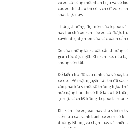
vỏ xe có cùng một nhãn hiệu và có kíc
các xe thể thao thì có kích cỡ vỏ xe 
khác biệt này.
Thông thường, độ mòn của lốp xe sẽ 
hãy hỏi chủ xe xem lốp xe có được th
xuyên đổi, độ mòn của các bánh dẫn 
Xe của những lái xe bất cẩn thường có
giảm tốc đột ngột. Khi xem xe, nếu b
không còn tốt.
Để kiểm tra độ sâu rãnh của vỏ xe, b
xe ôtô. Về mặt nguyên tắc thì độ sâu
cần phải lưu ý một số trường hợp. Tr
hợp nặng hơn thì có thể là do hệ thố
lại một cách kỹ lưỡng. Lốp xe bị mòn k
Khi kiểm lốp xe, bạn hãy chú ý kiểm t
kiểm tra các vành bánh xe xem có bị 
đường. Những va chạm này sẽ khiến c