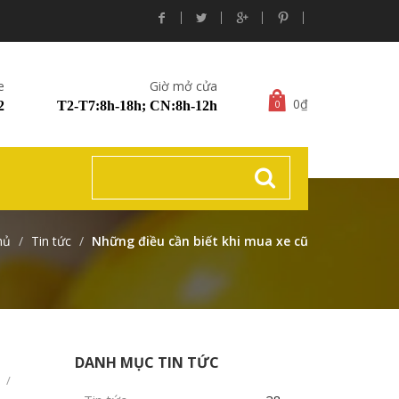
e
Giờ mở cửa
0₫
0
2
T2-T7:8h-18h; CN:8h-12h
hủ
Tin tức
Những điều cần biết khi mua xe cũ
DANH MỤC TIN TỨC
/