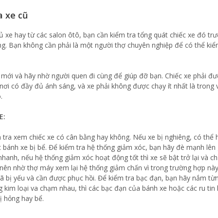
a xe cũ
ủ xe hay từ các salon ôtô, bạn cần kiểm tra tổng quát chiếc xe đó trư
ng. Bạn không cần phải là một người thợ chuyên nghiệp để có thể kiể
mới và hãy nhờ người quen đi cùng để giúp đỡ bạn. Chiếc xe phải đ
nơi có đầy đủ ánh sáng, và xe phải không được chạy ít nhất là trong
.
E:
m tra xem chiếc xe có cân bằng hay không. Nếu xe bị nghiêng, có thể 
c bánh xe bị bể. Để kiểm tra hệ thống giảm xóc, bạn hãy đè mạnh lên
nhanh, nếu hệ thống giảm xóc hoạt động tốt thì xe sẽ bật trở lại và ch
n nên nhờ thợ máy xem lại hệ thống giảm chấn vì trong trường hợp này
ã bị yếu và cần được phục hồi. Để kiểm tra bạc đạn, bạn hãy nắm từ
 kim loại va chạm nhau, thì các bạc đạn của bánh xe hoặc các ru tin
ị hỏng hay bể.