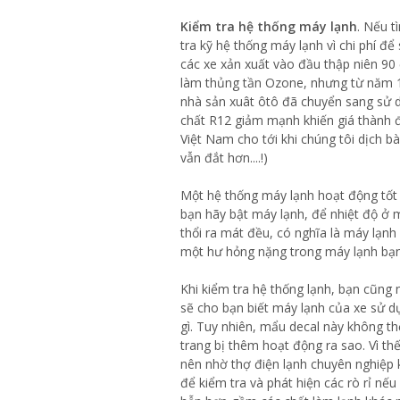
Kiểm tra hệ thống máy lạnh
. Nếu 
tra kỹ hệ thống máy lạnh vì chi phí để
các xe xản xuất vào đầu thập niên 90
làm thủng tần Ozone, nhưng từ năm 1
nhà sản xuât ôtô đã chuyển sang sử d
chất R12 giảm mạnh khiến giá thành để
Việt Nam cho tới khi chúng tôi dịch bà
vẫn đắt hơn....!)
Một hệ thống máy lạnh hoạt động tốt l
bạn hãy bật máy lạnh, để nhiệt độ ở m
thổi ra mát đều, có nghĩa là máy lạnh
một hư hỏng nặng trong máy lạnh bạn
Khi kiểm tra hệ thống lạnh, bạn cũng
sẽ cho bạn biết máy lạnh của xe sử d
gì. Tuy nhiên, mẩu decal này không t
trang bị thêm hoạt động ra sao. Vì th
nên nhờ thợ điện lạnh chuyên nghiệp k
để kiểm tra và phát hiện các rò rỉ nế