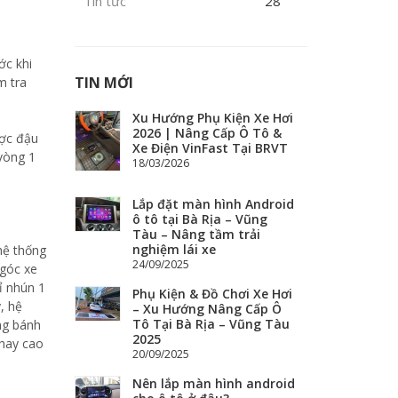
Tin tức
28
ớc khi
TIN MỚI
m tra
Xu Hướng Phụ Kiện Xe Hơi
2026 | Nâng Cấp Ô Tô &
ược đậu
Xe Điện VinFast Tại BRVT
 vòng 1
18/03/2026
Lắp đặt màn hình Android
ô tô tại Bà Rịa – Vũng
Tàu – Nâng tầm trải
nghiệm lái xe
hệ thống
24/09/2025
 góc xe
ỉ nhún 1
Phụ Kiện & Đồ Chơi Xe Hơi
, hệ
– Xu Hướng Nâng Cấp Ô
Tô Tại Bà Rịa – Vũng Tàu
ng bánh
2025
 hay cao
20/09/2025
Nên lắp màn hình android