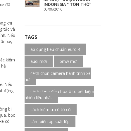
INDONESIA " TÔN THỜ"
 xe đã
05/06/2016
ộng khi
g tắc và
ính. Nếu
TAGS
rần xe,
áp dụng tiêu chuẩn euro 4
iệc kiểm
audi mới
bmw mới
m hệ
cách chọn camera hành trình xe
hơi
te. Nếu
oạt động
cách dùng điều hòa ô tô tiết kiệm
nhiên liệu nhất
ường bị
cách kiểm tra ô tô cũ
quá, bọc
xe có
cảm biến áp suất lốp