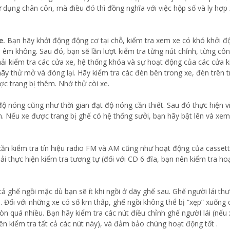
sử dụng chân côn, mà điều đó thì đồng nghĩa với việc hộp số và ly hợp
e.
Bạn hãy khởi động động cơ tại chỗ, kiểm tra xem xe có khó khởi đ
ó êm không. Sau đó, bạn sẽ lần lượt kiểm tra từng nút chỉnh, từng côn
hải kiểm tra các cửa xe, hệ thống khóa và sự hoạt động của các cửa k
hãy thử mở và đóng lại. Hãy kiểm tra các đèn bên trong xe, đèn trên t
ợc trang bị thêm. Nhớ thử còi xe.
ộ nóng cũng như thời gian đạt độ nóng cần thiết. Sau đó thực hiện v
h. Nếu xe được trang bị ghế có hệ thống sưởi, bạn hãy bật lên và xe
ần kiểm tra tín hiệu radio FM và AM cũng như hoạt động của casset
ải thực hiện kiểm tra tương tự (đối với CD 6 đĩa, bạn nên kiểm tra h
cả ghế ngồi mặc dù bạn sẽ ít khi ngồi ở dãy ghế sau. Ghế người lái th
 Đối với những xe có số km thấp, ghế ngồi không thể bị “xẹp” xuống 
n quá nhiều. Bạn hãy kiểm tra các nút điều chỉnh ghế ngườI lái (nếu 
nên kiểm tra tất cả các nút này), và đảm bảo chúng hoạt động tốt .