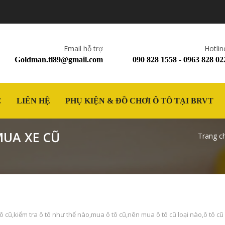
Email hỗ trợ
Hotlin
Goldman.tl89@gmail.com
090 828 1558 - 0963 828 02
C
LIÊN HỆ
PHỤ KIỆN & ĐỒ CHƠI Ô TÔ TẠI BRVT
MUA XE CŨ
Trang c
tô cũ
,
kiểm tra ô tô như thế nào
,
mua ô tô cũ
,
nên mua ô tô cũ loại nào
,
ô tô cũ