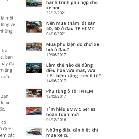
hành trình phù hợp cho
xe hơi
22/12/2021
 là một
Nên mua thảm lót sàn
 lồng vè
5D, 6D ở đâu TP.HCM?
ở những
04/10/2021
Mua phụ kiện đồ chơi xe
hơi ở đâu?
 tra
19/06/2017
xe, bạn
e này đã
Làm thế nào để dùng
 miếng
điều hòa vừa mát, vừa
tiết kiệm xăng trên ô tô?
à nước
14/06/2017
Phụ tùng ô tô TPHCM
. Bạn
13/03/2017
 dụ xe
ốc.
Tìm hiểu BMW 5 Series
hoàn toàn mới
04/12/2016
, có
đã được
Những điều cần biết khi
 xem các
mua xe cũ