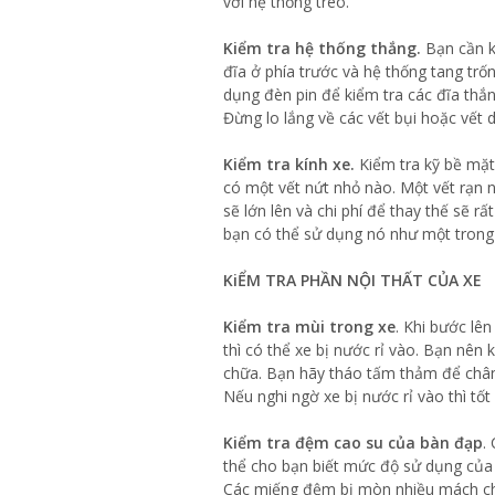
với hệ thống treo.
Kiểm tra hệ thống thắng.
Bạn cần k
đĩa ở phía trước và hệ thống tang trốn
dụng đèn pin để kiểm tra các đĩa thắ
Đừng lo lắng về các vết bụi hoặc vết d
Kiểm tra kính xe.
Kiểm tra kỹ bề mặt 
có một vết nứt nhỏ nào. Một vết rạn 
sẽ lớn lên và chi phí để thay thế sẽ r
bạn có thể sử dụng nó như một trong 
KiỂM TRA PHẦN NỘI THẤT CỦA XE
Kiểm tra mùi trong xe
. Khi bước lê
thì có thể xe bị nước rỉ vào. Bạn nên k
chữa. Bạn hãy tháo tấm thảm để chân
Nếu nghi ngờ xe bị nước rỉ vào thì tố
Kiểm tra đệm cao su của bàn đạp
.
thể cho bạn biết mức độ sử dụng của 
Các miếng đệm bị mòn nhiều mách cho