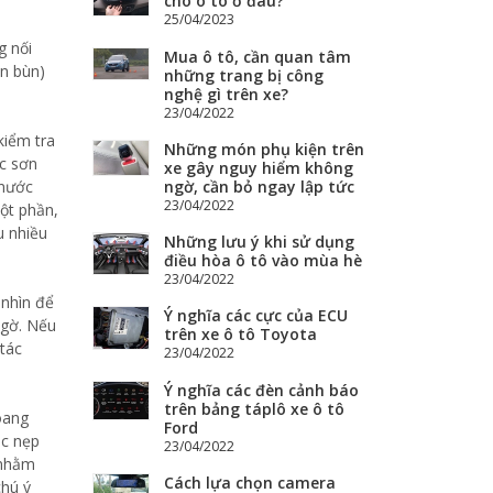
cho ô tô ở đâu?
25/04/2023
g nối
Mua ô tô, cần quan tâm
ắn bùn)
những trang bị công
nghệ gì trên xe?
23/04/2022
kiểm tra
Những món phụ kiện trên
ợc sơn
xe gây nguy hiểm không
 nước
ngờ, cần bỏ ngay lập tức
23/04/2022
ột phần,
u nhiều
Những lưu ý khi sử dụng
điều hòa ô tô vào mùa hè
23/04/2022
 nhìn để
Ý nghĩa các cực của ECU
ngờ. Nếu
trên xe ô tô Toyota
tác
23/04/2022
Ý nghĩa các đèn cảnh báo
trên bảng táplô xe ô tô
oang
Ford
ác nẹp
23/04/2022
 nhằm
Cách lựa chọn camera
chú ý