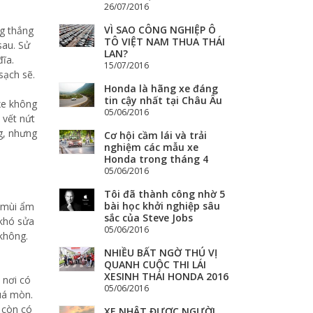
26/07/2016
VÌ SAO CÔNG NGHIỆP Ô
ng thắng
TÔ VIỆT NAM THUA THÁI
sau. Sử
LAN?
ĩa.
15/07/2016
sạch sẽ.
Honda là hãng xe đáng
tin cậy nhất tại Châu Âu
 xe không
05/06/2016
 vết nứt
ng, nhưng
Cơ hội cầm lái và trải
nghiệm các mẫu xe
Honda trong tháng 4
05/06/2016
Tôi đã thành công nhờ 5
bài học khởi nghiệp sâu
c mùi ẩm
sắc của Steve Jobs
 khó sửa
05/06/2016
không.
NHIỀU BẤT NGỜ THÚ VỊ
QUANH CUỘC THI LÁI
XESINH THÁI HONDA 2016
 nơi có
05/06/2016
uá mòn.
 còn có
XE NHẬT ĐƯỢC NGƯỜI