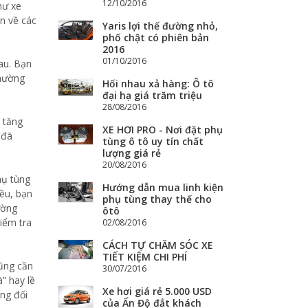
12/10/2016
hư xe
án về các
Yaris lợi thế đường nhỏ,
phố chật có phiên bản
2016
01/10/2016
au. Bạn
thường
Hối nhau xả hàng: Ô tô
đại hạ giá trăm triệu
28/08/2016
y tăng
XE HƠI PRO - Nơi đặt phụ
 đã
tùng ô tô uy tín chất
lượng giá rẻ
20/08/2016
hụ tùng
Hướng dẫn mua linh kiện
đều, bạn
phụ tùng thay thế cho
ường
ôtô
iểm tra
02/08/2016
CÁCH TỰ CHĂM SÓC XE
TIẾT KIỆM CHI PHÍ
cũng cần
30/07/2016
” hay lề
Xe hơi giá rẻ 5.000 USD
ng đối
của Ấn Độ đắt khách