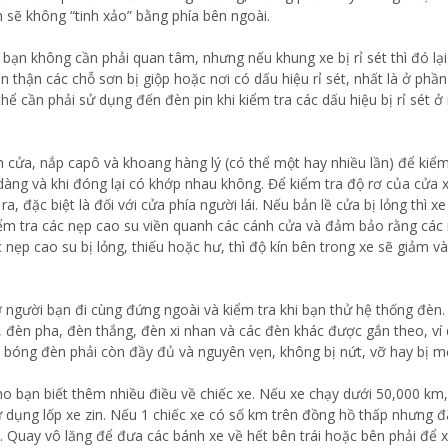
 sẽ không “tinh xảo” bằng phía bên ngoài.
 bạn không cần phải quan tâm, nhưng nếu khung xe bị rỉ sét thì đó lại
 thận các chỗ sơn bị giộp hoặc nơi có dấu hiệu rỉ sét, nhất là ở phần
hể cần phải sử dụng đến đèn pin khi kiểm tra các dấu hiệu bị rỉ sét 
 cửa, nắp capô và khoang hàng lý (có thể một hay nhiều lần) để kiểm
ng và khi đóng lại có khớp nhau không. Để kiểm tra độ rơ của cửa 
, đặc biệt là đối với cửa phía người lái. Nếu bản lề cửa bị lỏng thì x
ểm tra các nẹp cao su viền quanh các cánh cửa và đảm bảo rằng các
nẹp cao su bị lỏng, thiếu hoặc hư, thì độ kín bên trong xe sẽ giảm v
 người bạn đi cùng đứng ngoài và kiểm tra khi bạn thử hệ thống đèn
 đèn pha, đèn thắng, đèn xi nhan và các đèn khác được gắn theo, ví
bóng đèn phải còn đầy đủ và nguyên vẹn, không bị nứt, vỡ hay bị m
cho bạn biết thêm nhiều điều về chiếc xe. Nếu xe chạy dưới 50,000 km
ử dụng lốp xe zin. Nếu 1 chiếc xe có số km trên đồng hồ thấp nhưng 
ờ. Quay vô lăng để đưa các bánh xe về hết bên trái hoặc bên phải để