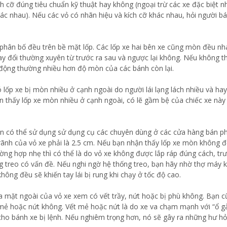
h cỡ đúng tiêu chuẩn kỹ thuật hay không (ngoại trừ các xe đặc biệt n
khác nhau). Nếu các vỏ có nhãn hiệu và kích cỡ khác nhau, hỏi người b
phân bố đều trên bề mặt lốp. Các lốp xe hai bên xe cũng mòn đều nh
ay đổi thường xuyên từ trước ra sau và ngược lại không. Nếu không 
động thường nhiều hơn độ mòn của các bánh còn lại.
 lốp xe bị mòn nhiều ở cạnh ngoài do người lái lạng lách nhiều và ha
ạn thấy lốp xe mòn nhiều ở cạnh ngoài, có lẽ gầm bệ của chiếc xe này
ạn có thể sử dụng sử dụng cụ các chuyên dùng ở các cửa hàng bán p
 rãnh của vỏ xe phải là 2.5 cm. Nếu bạn nhận thấy lốp xe mòn không 
ường hợp nhẹ thì có thể là do vỏ xe không được lắp ráp đúng cách, tr
ng treo có vấn đề. Nếu nghi ngờ hệ thống treo, bạn hãy nhờ thợ máy k
hông đều sẽ khiến tay lái bị rung khi chạy ở tốc độ cao.
ra mặt ngoài của vỏ xe xem có vết trầy, nứt hoặc bị phù không. Bạn 
mẻ hoặc nứt không. Vết mẻ hoặc nứt là do xe va chạm mạnh với “ổ gà
ho bánh xe bị lệnh. Nếu nghiêm trọng hơn, nó sẽ gây ra những hư hỏ