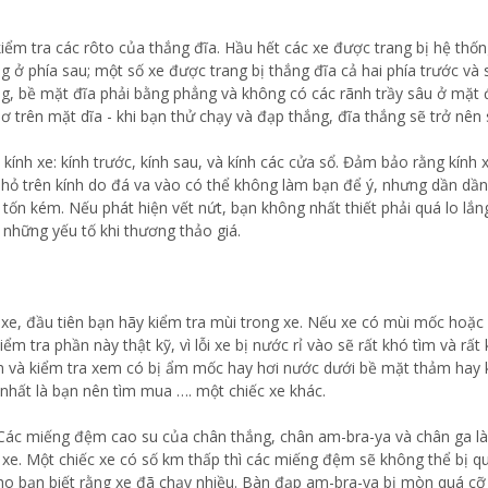
iểm tra các rôto của thắng đĩa. Hầu hết các xe được trang bị hệ thố
g ở phía sau; một số xe được trang bị thắng đĩa cả hai phía trước và 
ng, bề mặt đĩa phải bằng phẳng và không có các rãnh trầy sâu ở mặt đ
ơ trên mặt dĩa - khi bạn thử chạy và đạp thắng, đĩa thắng sẽ trở nên 
kính xe: kính trước, kính sau, và kính các cửa sổ. Đảm bảo rằng kính
nhỏ trên kính do đá va vào có thể không làm bạn để ý, nhưng dần dần
ất tốn kém. Nếu phát hiện vết nứt, bạn không nhất thiết phải quá lo lắ
những yếu tố khi thương thảo giá.
n xe, đầu tiên bạn hãy kiểm tra mùi trong xe. Nếu xe có mùi mốc hoặ
iểm tra phần này thật kỹ, vì lỗi xe bị nước rỉ vào sẽ rất khó tìm và rất
 và kiểm tra xem có bị ẩm mốc hay hơi nước dưới bề mặt thảm hay 
t nhất là bạn nên tìm mua …. một chiếc xe khác.
 Các miếng đệm cao su của chân thắng, chân am-bra-ya và chân ga là
xe. Một chiếc xe có số km thấp thì các miếng đệm sẽ không thể bị q
 bạn biết rằng xe đã chạy nhiều. Bàn đạp am-bra-ya bị mòn quá cỡ