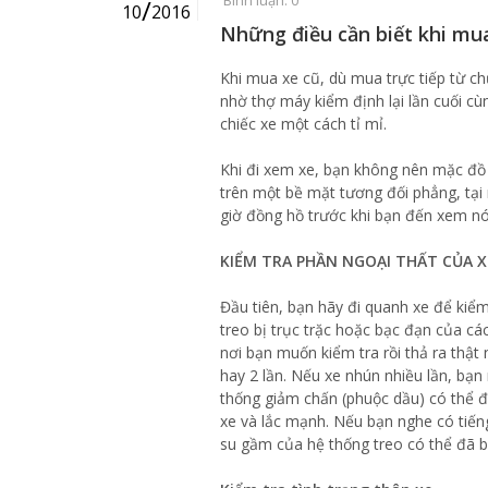
/
10
2016
Những điều cần biết khi mu
Khi mua xe cũ, dù mua trực tiếp từ ch
nhờ thợ máy kiểm định lại lần cuối cù
chiếc xe một cách tỉ mỉ.
Khi đi xem xe, bạn không nên mặc đồ 
trên một bề mặt tương đối phẳng, tại 
giờ đồng hồ trước khi bạn đến xem nó
KIỂM TRA PHẦN NGOẠI THẤT CỦA X
Đầu tiên, bạn hãy đi quanh xe để kiể
treo bị trục trặc hoặc bạc đạn của cá
nơi bạn muốn kiểm tra rồi thả ra thật 
hay 2 lần. Nếu xe nhún nhiều lần, bạ
thống giảm chấn (phuộc dầu) có thể đ
xe và lắc mạnh. Nếu bạn nghe có tiếng
su gầm của hệ thống treo có thể đã b