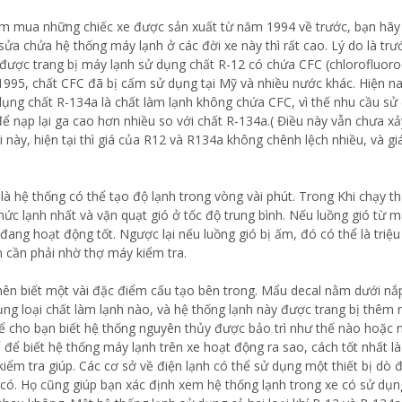
tìm mua những chiếc xe được sản xuất từ năm 1994 về trước, bạn hãy
 sửa chửa hệ thống máy lạnh ở các đời xe này thì rất cao. Lý do là trư
 được trang bị máy lạnh sử dụng chất R-12 có chứa CFC (chlorofluor
995, chất CFC đã bị cấm sử dụng tại Mỹ và nhiều nước khác. Hiện na
ụng chất R-134a là chất làm lạnh không chứa CFC, vì thế nhu cầu sử
 nạp lại ga cao hơn nhiều so với chất R-134a.( Điều này vẫn chưa xả
i này, hiện tại thì giá của R12 và R134a không chênh lệch nhiều, và g
à hệ thống có thể tạo độ lạnh trong vòng vài phút. Trong Khi chạy th
ức lạnh nhất và vặn quạt gió ở tốc độ trung bình. Nếu luồng gió từ m
 đang hoạt động tốt. Ngược lại nếu luồng gió bị ấm, đó có thể là triệ
 cần phải nhờ thợ máy kiểm tra.
 nên biết một vài đặc điểm cấu tạo bên trong. Mẩu decal nằm dưới nắ
ụng loại chất làm lạnh nào, và hệ thống lạnh này được trang bị thêm
hể cho bạn biết hệ thống nguyên thủy được bảo trì như thế nào hoặc
ế để biết hệ thống máy lạnh trên xe hoạt động ra sao, cách tốt nhất l
iểm tra giúp. Các cơ sở về điện lạnh có thể sử dụng một thiết bị dò đ
u có. Họ cũng giúp bạn xác định xem hệ thống lạnh trong xe có sử dụ