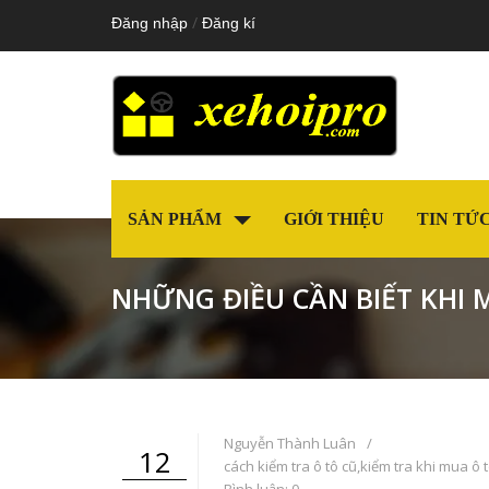
/
Đăng nhập
Đăng kí
SẢN PHẨM
GIỚI THIỆU
TIN TỨ
NHỮNG ĐIỀU CẦN BIẾT KHI 
Nguyễn Thành Luân
/
12
cách kiểm tra ô tô cũ
,
kiểm tra khi mua ô 
Bình luận: 0