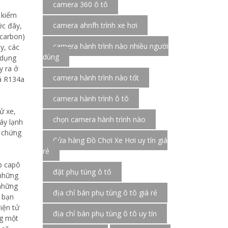
camera 360 ô tô
 kiểm
camera ahnfh trình xe hơi
ớc đây,
ocarbon)
camera hành trình nào nhiều người
y, các
dùng
 dụng
y ra ở
camera hành trình nào tốt
iá R134a
camera hành trình ô tô
ử xe,
chọn camera hành trình nào
áy lạnh
u chứng
Cửa hàng Đồ Chơi Xe Hơi uy tín giá
rẻ
p capô
đặt phụ tùng ô tô
 những
 những
địa chỉ bán phụ tùng ô tô giá rẻ
à bạn
iện tử
địa chỉ bán phụ tùng ô tô uy tín
ng một