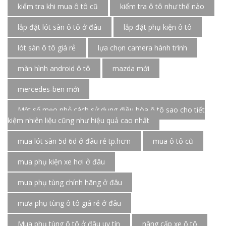
kiểm tra khi mua ô tô cũ
kiểm tra ô tô như thế nào
lắp đặt lót sàn ô tô ở đâu
lắp đặt phụ kiện ô tô
lót sàn ô tô giá rẻ
lựa chọn camera hành trình
màn hình android ô tô
mazda mới
mercedes-ben mới
Một số mẹo nhỏ cách sử dụng điều hòa ô tô sao cho tiết
kiệm nhiên liệu cũng như hiệu quả cao nhất
mua lót sàn 5d 6d ở đâu rẻ tp.hcm
mua ô tô cũ
mua phụ kiện xe hơi ở đâu
mua phụ tùng chính hãng ở đâu
mưa phụ tùng ô tô giá rẻ ở đâu
Mua phụ tùng ô tô ở đâu uy tín
nâng cấp xe ô tô