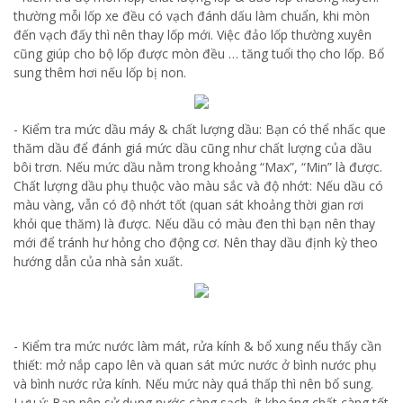
thường mỗi lốp xe đều có vạch đánh dấu làm chuẩn, khi mòn
đến vạch đấy thì nên thay lốp mới. Việc đảo lốp thường xuyên
cũng giúp cho bộ lốp được mòn đều … tăng tuổi thọ cho lốp. Bổ
sung thêm hơi nếu lốp bị non.
- Kiểm tra mức dầu máy & chất lượng dầu: Bạn có thể nhấc que
thăm dầu để đánh giá mức dầu cũng như chất lượng của dầu
bôi trơn. Nếu mức dầu nằm trong khoảng “Max”, “Min” là được.
Chất lượng dầu phụ thuộc vào màu sắc và độ nhớt: Nếu dầu có
màu vàng, vẫn có độ nhớt tốt (quan sát khoảng thời gian rơi
khỏi que thăm) là được. Nếu dầu có màu đen thì bạn nên thay
mới để tránh hư hỏng cho động cơ. Nên thay dầu định kỳ theo
hướng dẫn của nhà sản xuất.
- Kiểm tra mức nước làm mát, rửa kính & bổ xung nếu thấy cần
thiết: mở nắp capo lên và quan sát mức nước ở bình nước phụ
và bình nước rửa kính. Nếu mức này quá thấp thì nên bổ sung.
Lưu ý: Bạn nên sử dụng nước càng sạch, ít khoáng chất càng tốt