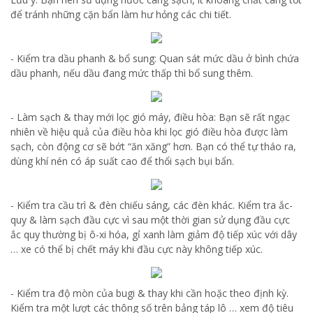
để tránh những cặn bẩn làm hư hỏng các chi tiết.
- Kiểm tra dầu phanh & bổ sung: Quan sát mức dầu ở bình chứa
dầu phanh, nếu dầu đang mức thấp thì bổ sung thêm.
- Làm sạch & thay mới lọc gió máy, điều hòa: Bạn sẽ rất ngạc
nhiên về hiệu quả của điều hòa khi lọc gió điều hòa được làm
sạch, còn động cơ sẽ bớt “ăn xăng” hơn. Bạn có thể tự tháo ra,
dùng khí nén có áp suất cao để thổi sạch bụi bẩn.
- Kiểm tra cầu trì & đèn chiếu sáng, các đèn khác. Kiểm tra ắc-
quy & làm sạch đầu cực vì sau một thời gian sử dụng đầu cực
ắc quy thường bị ô-xi hóa, gỉ xanh làm giảm độ tiếp xúc với dây
… xe có thể bị chết máy khi đầu cực này không tiếp xúc.
- Kiểm tra độ mòn của bugi & thay khi cần hoặc theo định kỳ.
Kiểm tra một lượt các thông số trên bảng táp lô … xem độ tiêu