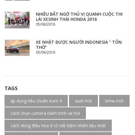
NHIỀU BẤT NGỜ THÚ VỊ QUANH CUỘC THI
LÁI XESINH THÁI HONDA 2016
05/06/2016
XE NHẬT ĐƯỢC NGƯỜI INDONESIA " TÔN
THỜ"
05/06/2016
TAGS
áp dụng tiêu chuẩn euro 4
audi mới
bmw mới
cách chọn camera hành trình xe hơi
cách dùng điều hòa ô tô tiết kiệm nhiên liệu nhất