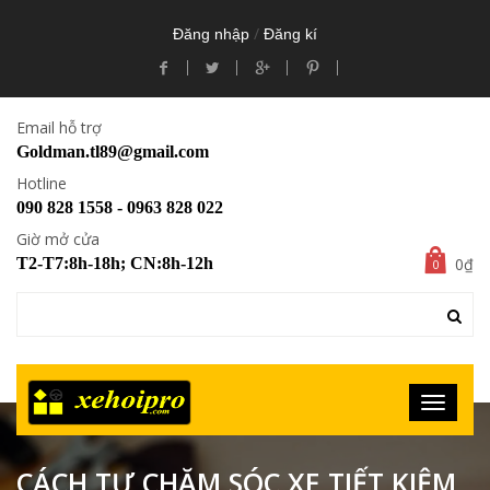
/
Đăng nhập
Đăng kí
Email hỗ trợ
Goldman.tl89@gmail.com
Hotline
090 828 1558 - 0963 828 022
Giờ mở cửa
0₫
T2-T7:8h-18h; CN:8h-12h
0
CÁCH TỰ CHĂM SÓC XE TIẾT KIỆM