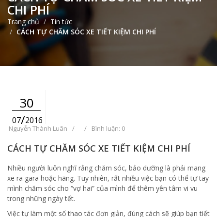
CHI PHÍ
Trang chủ
Tin tức
CÁCH TỰ CHĂM SÓC XE TIẾT KIỆM CHI PHÍ
30
/
07
2016
Nguyễn Thành Luân
/
/
Bình luận: 0
CÁCH TỰ CHĂM SÓC XE TIẾT KIỆM CHI PHÍ
Nhiều người luôn nghĩ rằng chăm sóc, bảo dưỡng là phải mang
xe ra gara hoặc hãng. Tuy nhiên, rất nhiều việc bạn có thể tự tay
mình chăm sóc cho “vợ hai” của mình để thêm yên tâm vi vu
trong những ngày tết.
Việc tự làm một số thao tác đơn giản, đúng cách sẽ giúp bạn tiết