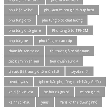
phụ kiện xe hơi
phụ kiện xe hơi giá rẻ ở tp.hcm
phụ tùng ô tô
phụ tùng ô tô chất lượng
phụ tùng ô tô giá rẻ
Phụ tùng ô tô TPHCM
phụ tùng xe
phụ tùng xe cao cấp
thảm lót sàn 5d 6d
thị trường ô tô việt nam
tiết kiệm nhiên liệu
tiêu chuẩn euro 4
tin tức thị trường ô tô mới nhất
toyota mới
toyota yaris
tphcm bán phụ tùng chính hãng ở đâu
xe điện VinFast
xe hơi cũ giá rẻ
xe hơi giá rẻ
xe nhập khẩu
yaris
Yaris lợi thế đường nhỏ