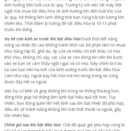
ảnh hưởng đến tuổi của ắc quy. Tương tự với việc tắt máy đột
ngột mà chưa tắt điều hòa sẽ ảnh hưởng lớn đến tuổi thọ của
ắc quy, hệ thống làm lạnh đồng thời bạn cũng hải tốn lượng lớn
nhiên liệu. Thời điểm lý tưởng để tắt điều hòa là 10-15 phút
trước khi dừng.
Hạ hé cửa kính xe trước khi bật điều hòa:
Dưới thời tiết nắng
nóng và nhiệt độ cao không tránh khỏi các bộ phận làm từ nhựa
như: bảng táp lô, ghế da, ốp cửa và nhiều chi tiết khác có mùi
khó chịu. Không chỉ vậy, các cửa xe còn đóng kín nên khi bước
vào xe bạn sẽ cảm thấy ngột ngạt và có mùi. Đây chính là lí do
tại sao bạn nên hạ bớt cửa kính xuống trước khi bật điều hòa.
Làm như vậy, ngoài bay hết mùi mà hơi nóng trong xe cũng
được đẩy hết ra ngoài.
Việc hạ cử kính sẽ giúp không khí trong xe thông thoáng hơn,
đồng thời giúp hệ thống làm lạnh đạt hiệu quả tốt hơn. Tuy
nhiên, bạn đừng quên lên hết kính sau khi đạt nhiệt độ phù hợp,
điều đó sẽ tránh luồng không khí mát thất thoát ra ngoài, gây
tốn nhiên liệu.
Chỉnh gió sau khi bật điều hòa:
Chế độ quạt gió phù hợp cũng là
yếu tố quan trọng bởi nếu quạt ở mức quá lớn sẽ gây tiêu tốn