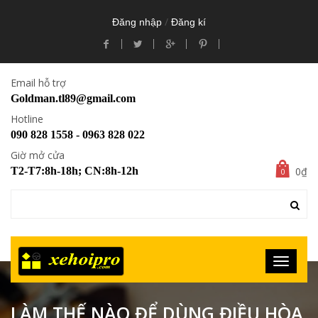
/
Đăng nhập
Đăng kí
Email hỗ trợ
Goldman.tl89@gmail.com
Hotline
090 828 1558 - 0963 828 022
Giờ mở cửa
0₫
T2-T7:8h-18h; CN:8h-12h
0
LÀM THẾ NÀO ĐỂ DÙNG ĐIỀU HÒA