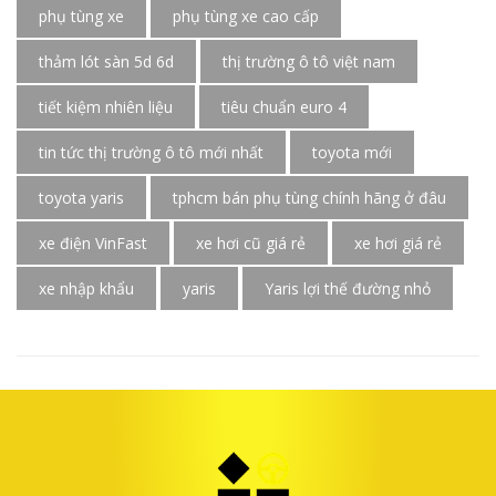
phụ tùng xe
phụ tùng xe cao cấp
thảm lót sàn 5d 6d
thị trường ô tô việt nam
tiết kiệm nhiên liệu
tiêu chuẩn euro 4
tin tức thị trường ô tô mới nhất
toyota mới
toyota yaris
tphcm bán phụ tùng chính hãng ở đâu
xe điện VinFast
xe hơi cũ giá rẻ
xe hơi giá rẻ
xe nhập khẩu
yaris
Yaris lợi thế đường nhỏ