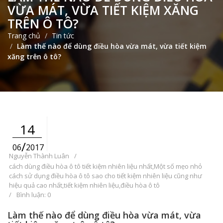
VỪA MÁT, VỪA TIẾT KIỆM XĂNG
TRÊN Ô TÔ?
Trang chủ
Tin tức
Làm thế nào để dùng điều hòa vừa mát, vừa tiết kiệm
xăng trên ô tô?
14
/
06
2017
Nguyễn Thành Luân
/
cách dùng điều hòa ô tô tiết kiệm nhiên liệu nhất
,
Một số mẹo nhỏ
cách sử dụng điều hòa ô tô sao cho tiết kiệm nhiên liệu cũng như
hiệu quả cao nhất
,
tiết kiệm nhiên liệu
,
điều hòa ô tô
/
Bình luận: 0
Làm thế nào để dùng điều hòa vừa mát, vừa