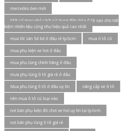
mercedes-ben mới
Một số mẹo nhỏ cách sử dụng điều hòa ô tô sao cho tiết
kiệm nhiên liệu cũng như hiệu quả cao nhất
mua lót sàn 5d 6d ở đâu rẻ tp.hcm
mua ô tô cũ
mua phụ kiện xe hơi ở đâu
mua phụ tùng chính hãng ở đâu
mưa phụ tùng ô tô giá rẻ ở đâu
Mua phụ tùng ô tô ở đâu uy tín
nâng cấp xe ô tô
nên mua ô tô cũ loại nào
nơi bán phụ kiện đồ chơi xe hơi uy tín tại tp.hcm
nơi bán phụ tùng ô tô giá rẻ