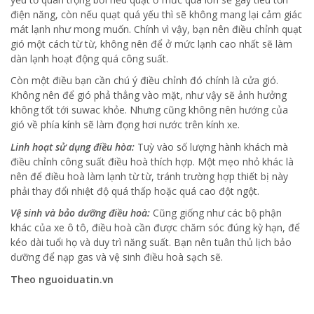
điện năng, còn nếu quạt quá yếu thì sẽ không mang lại cảm giác
mát lạnh như mong muốn. Chính vì vậy, bạn nên điều chỉnh quạt
gió một cách từ từ, không nên để ở mức lạnh cao nhất sẽ làm
dàn lạnh hoạt động quá công suất.
Còn một điều bạn cần chú ý điều chỉnh đó chính là cửa gió.
Không nên để gió phả thẳng vào mặt, như vậy sẽ ảnh hưởng
không tốt tới suwac khỏe. Nhưng cũng không nên hướng của
gió về phía kính sẽ làm đọng hơi nước trên kính xe.
Linh hoạt sử dụng điều hòa:
Tuỳ vào số lượng hành khách mà
điều chỉnh công suất điều hoà thích hợp. Một mẹo nhỏ khác là
nên để điều hoà làm lạnh từ từ, tránh trường hợp thiết bị này
phải thay đổi nhiệt độ quá thấp hoặc quá cao đột ngột.
Vệ sinh và bảo dưỡng điều hoà:
Cũng giống như các bộ phận
khác của xe ô tô, điều hoà cần được chăm sóc đúng kỳ hạn, để
kéo dài tuổi họ và duy trì năng suất. Bạn nên tuân thủ lịch bảo
dưỡng để nạp gas và vệ sinh điều hoà sạch sẽ.
Theo nguoiduatin.vn