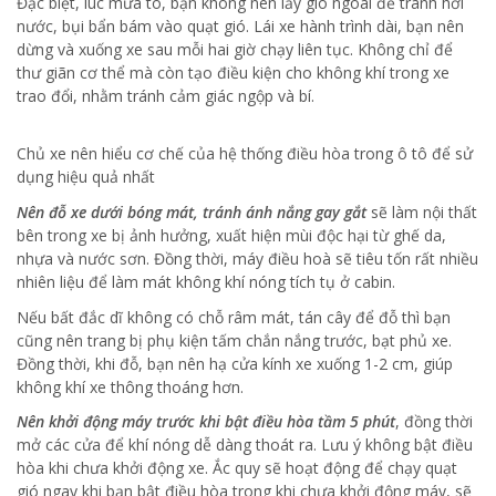
Đặc biệt, lúc mưa to, bạn không nên lấy gió ngoài để tránh hơi
nước, bụi bẩn bám vào quạt gió. Lái xe hành trình dài, bạn nên
dừng và xuống xe sau mỗi hai giờ chạy liên tục. Không chỉ để
thư giãn cơ thể mà còn tạo điều kiện cho không khí trong xe
trao đổi, nhằm tránh cảm giác ngộp và bí.
Chủ xe nên hiểu cơ chế của hệ thống điều hòa trong ô tô để sử
dụng hiệu quả nhất
Nên đỗ xe dưới bóng mát, tránh ánh nắng gay gắt
sẽ làm nội thất
bên trong xe bị ảnh hưởng, xuất hiện mùi độc hại từ ghế da,
nhựa và nước sơn. Đồng thời, máy điều hoà sẽ tiêu tốn rất nhiều
nhiên liệu để làm mát không khí nóng tích tụ ở cabin.
Nếu bất đắc dĩ không có chỗ râm mát, tán cây để đỗ thì bạn
cũng nên trang bị phụ kiện tấm chắn nắng trước, bạt phủ xe.
Đồng thời, khi đỗ, bạn nên hạ cửa kính xe xuống 1-2 cm, giúp
không khí xe thông thoáng hơn.
Nên khởi động máy trước khi bật điều hòa tầm 5 phút
, đồng thời
mở các cửa để khí nóng dễ dàng thoát ra. Lưu ý không bật điều
hòa khi chưa khởi động xe. Ắc quy sẽ hoạt động để chạy quạt
gió ngay khi bạn bật điều hòa trong khi chưa khởi động máy, sẽ