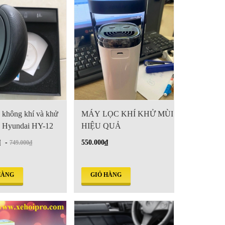
 không khí và khử
MÁY LỌC KHÍ KHỬ MÙI
ô Hyundai HY-12
HIỆU QUẢ
₫
-
550.000₫
749.000₫
HÀNG
GIỎ HÀNG