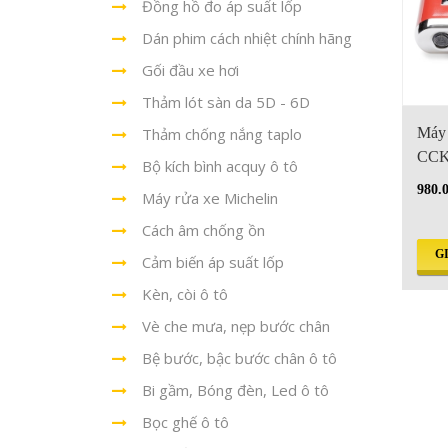
Đồng hồ đo áp suất lốp
Dán phim cách nhiệt chính hãng
Gối đầu xe hơi
Thảm lót sàn da 5D - 6D
Thảm chống nắng taplo
Máy 
CCK
Bộ kích bình acquy ô tô
980.
Máy rửa xe Michelin
Cách âm chống ồn
G
Cảm biến áp suất lốp
Kèn, còi ô tô
Vè che mưa, nẹp bước chân
Bệ bước, bậc bước chân ô tô
Bi gầm, Bóng đèn, Led ô tô
Bọc ghế ô tô