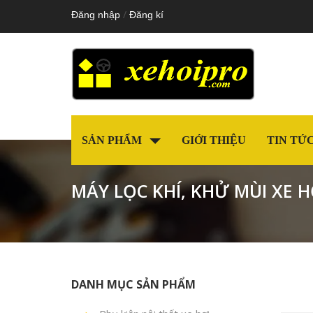
/
Đăng nhập
Đăng kí
SẢN PHẨM
GIỚI THIỆU
TIN TỨ
MÁY LỌC KHÍ, KHỬ MÙI XE H
DANH MỤC SẢN PHẨM