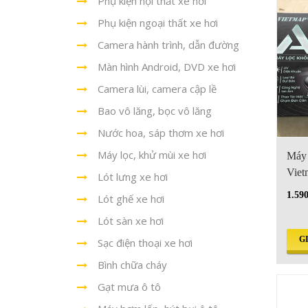
Phụ kiện nội thất xe hơi
Phụ kiện ngoại thất xe hơi
Camera hành trình, dẫn đường
Màn hình Android, DVD xe hơi
Camera lùi, camera cập lề
Bao vô lăng, bọc vô lăng
Nước hoa, sáp thơm xe hơi
Máy lọc, khử mùi xe hơi
Máy 
Viet
Lót lưng xe hơi
1.59
Lót ghế xe hơi
Lót sàn xe hơi
G
Sạc điện thoại xe hơi
Bình chữa cháy
Gạt mưa ô tô