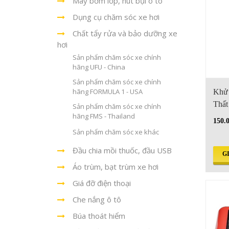
Máy bơm lốp, hút bụi ô tô
Dụng cụ chăm sóc xe hơi
Chất tẩy rửa và bảo dưỡng xe
hơi
Sản phẩm chăm sóc xe chính
hãng UFU - China
Sản phẩm chăm sóc xe chính
hãng FORMULA 1 - USA
Khử 
Thất
Sản phẩm chăm sóc xe chính
hãng FMS - Thailand
150.
Sản phẩm chăm sóc xe khác
Đầu chia mồi thuốc, đầu USB
G
Áo trùm, bạt trùm xe hơi
Giá đỡ điện thoại
Che nắng ô tô
Búa thoát hiểm