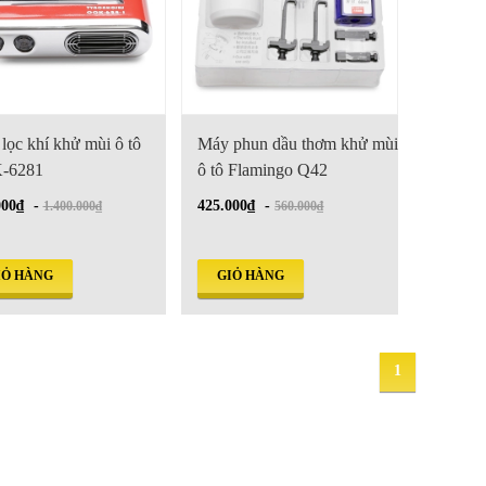
lọc khí khử mùi ô tô
Máy phun dầu thơm khử mùi
-6281
ô tô Flamingo Q42
000₫
-
425.000₫
-
1.400.000₫
560.000₫
IỎ HÀNG
GIỎ HÀNG
1