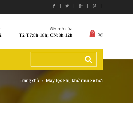
e
Giờ mở cửa
0₫
0
2
T2-T7:8h-18h; CN:8h-12h
Trang chủ
Máy lọc khí, khử mùi xe hơi