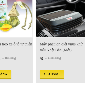
 treo xe ô tô từ thiên
Máy phát ion diệt virus khử
mùi Nhật Bản (Mới)
₫
-
0₫
-
180.000₫
4.500.000₫
HÀNG
GIỎ HÀNG