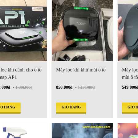
lọc khí dành cho ô tô
Máy lọc khí khử mùi ô tô
Máy lọc
map AP1
mùi ô t
0.000₫
-
850.000₫
-
549.000
1.690.000₫
1.150.000₫
IỎ HÀNG
GIỎ HÀNG
GIỎ 