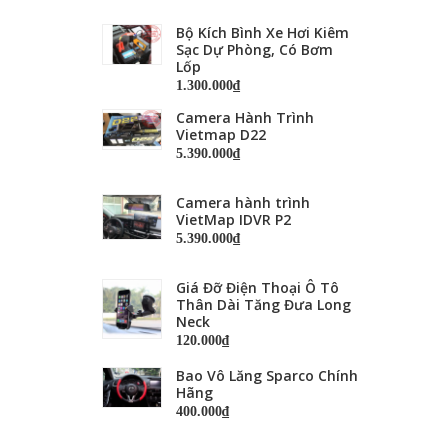
Bộ Kích Bình Xe Hơi Kiêm
Sạc Dự Phòng, Có Bơm
Lốp
1.300.000₫
Camera Hành Trình
Vietmap D22
5.390.000₫
Camera hành trình
VietMap IDVR P2
5.390.000₫
Giá Đỡ Điện Thoại Ô Tô
Thân Dài Tăng Đưa Long
Neck
120.000₫
Bao Vô Lăng Sparco Chính
Hãng
400.000₫