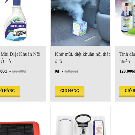
Mùi Diệt Khuẩn Nội
Khử mùi, diệt khuẩn nội thất
Tinh dầu
 Ô Tô
ô tô
nhiên
000₫
-
0₫
-
120.000
190.000₫
450.000₫
IỎ HÀNG
GIỎ HÀNG
GIỎ 