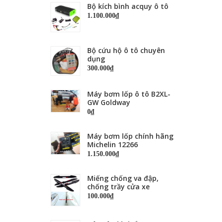
Bộ kích bình acquy ô tô
1.100.000₫
Bộ cứu hộ ô tô chuyên
dụng
300.000₫
Máy bơm lốp ô tô B2XL-
GW Goldway
0₫
Máy bơm lốp chính hãng
Michelin 12266
1.150.000₫
Miếng chống va đập,
chống trầy cửa xe
100.000₫