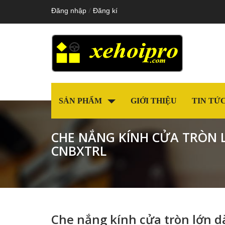
/
Đăng nhập
Đăng kí
SẢN PHẨM
GIỚI THIỆU
TIN TỨ
CHE NẮNG KÍNH CỬA TRÒN 
CNBXTRL
Che nắng kính cửa tròn lớn 