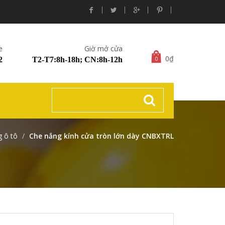
e
Giờ mở cửa
0₫
0
2
T2-T7:8h-18h; CN:8h-12h
 ô tô
Che nắng kính cửa tròn lớn dày CNBXTRL