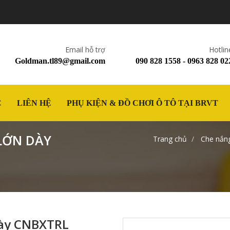
Email hỗ trợ
Hotlin
Goldman.tl89@gmail.com
090 828 1558 - 0963 828 02
C
LIÊN HỆ
PHỤ KIỆN & ĐỒ CHƠI Ô TÔ TẠI BRVT
LỚN DÀY
Trang chủ
Che nắng
dày CNBXTRL