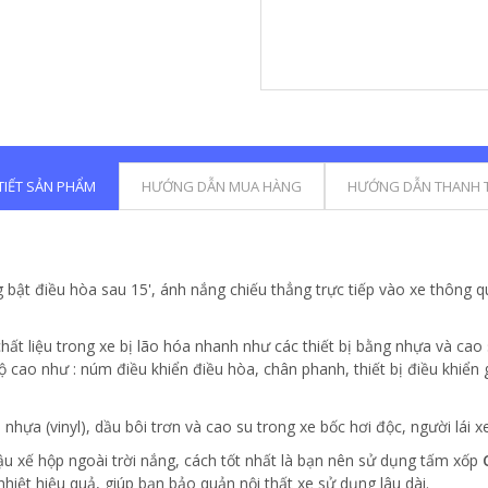
 TIẾT SẢN PHẨM
HƯỚNG DẪN MUA HÀNG
HƯỚNG DẪN THANH 
 bật điều hòa sau 15', ánh nắng chiếu thẳng trực tiếp vào xe thông q
 chất liệu trong xe bị lão hóa nhanh như các thiết bị bằng nhựa và c
ộ cao như : núm điều khiển điều hòa, chân phanh, thiết bị điều khiển 
m nhựa (vinyl), dầu bôi trơn và cao su trong xe bốc hơi độc, người lái 
đậu xế hộp ngoài trời nắng, cách tốt nhất là bạn nên sử dụng tấm xốp
hiệt hiệu quả, giúp bạn bảo quản nội thất xe sử dụng lâu dài.