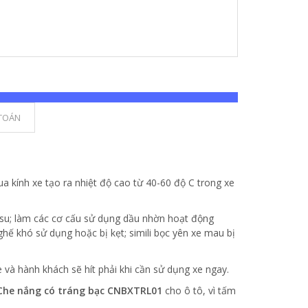
TOÁN
ua kính xe tạo ra nhiệt độ cao từ 40-60 độ C trong xe
ao su; làm các cơ cấu sử dụng dầu nhờn hoạt động
ghế khó sử dụng hoặc bị kẹt; simili bọc yên xe mau bị
xe và hành khách sẽ hít phải khi cần sử dụng xe ngay.
Che nắng có tráng bạc CNBXTRL01
cho ô tô, vì tấm