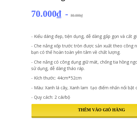
70.000₫
-
80.000₫
- Kiểu dáng đẹp, tiện dụng, dễ dàng gấp gọn và cất g
- Che nắng xốp trước tròn được sản xuất theo công 
bạn có thể hoàn toàn yên tâm về chất lượng.
- Che nắng có công dụng giữ mát, chống tia hồng ngoạ
sử dụng, dễ dàng tháo ráp.
- Kích thước: 44cm*52cm
- Màu: Xanh lá cây, Xanh lam tạo điểm nhấn nổi bật 
- Quy cách: 2 cái/bộ
THÊM VÀO GIỎ HÀNG