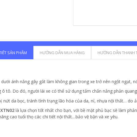
 TIẾT SẢN PHẨM
HƯỚNG DẪN MUA HÀNG
HƯỚNG DẪN THANH 
e dưới ánh nắng gây gắt làm không gian trong xe trở nên ngột ngạt, n
g ô tô. Do đó, người lái xe có thể sử dụng tấm chắn nắng phản quang 
 nứt da bọc, tránh tình trạng lão hóa của da, nỉ, nhựa nội thất… do ả
NBXTN02
là lựa chọn tốt nhất cho bạn, với bề mặt phủ bạc sẽ làm phản
ng cao tuổi thọ các chi tiết nội thất....bảo vệ bận và xe yêu.