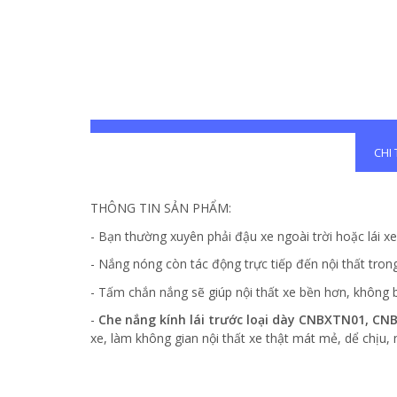
CHI
THÔNG TIN SẢN PHẨM:
- Bạn thường xuyên phải đậu xe ngoài trời hoặc lái x
- Nắng nóng còn tác động trực tiếp đến nội thất tron
- Tấm chắn nắng sẽ giúp nội thất xe bền hơn, không bị
-
Che nắng kính lái trước loại dày CNBXTN01, C
xe, làm không gian nội thất xe thật mát mẻ, dể chịu, nâ