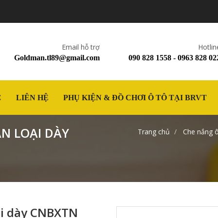
Email hỗ trợ
Hotlin
Goldman.tl89@gmail.com
090 828 1558 - 0963 828 02
C
LIÊN HỆ
PHỤ KIỆN & ĐỒ CHƠI Ô TÔ TẠI BRVT
N LOẠI DÀY
Trang chủ
Che nắng ô
ại dày CNBXTN