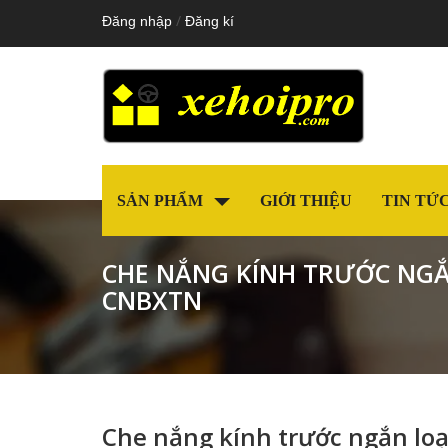
/
Đăng nhập
Đăng kí
SẢN PHẨM
GIỚI THIỆU
TIN TỨ
CHE NẮNG KÍNH TRƯỚC NGẮ
CNBXTN
Che nắng kính trước ngắn lo