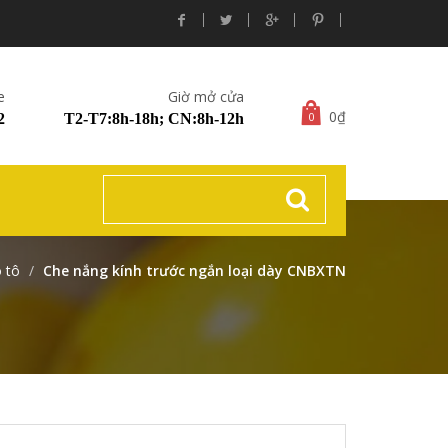
e
Giờ mở cửa
0₫
0
2
T2-T7:8h-18h; CN:8h-12h
 tô
Che nắng kính trước ngắn loại dày CNBXTN