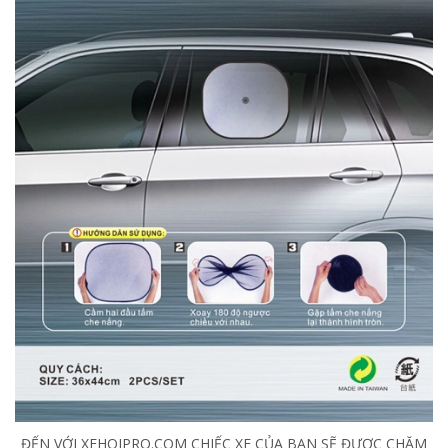
ĐẾN VỚI XEHOIPRO.COM CHIẾC XE CỦA BẠN SẼ ĐƯỢC CHĂM