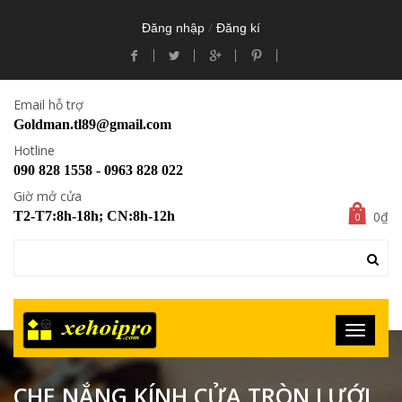
/
Đăng nhập
Đăng kí
Email hỗ trợ
Goldman.tl89@gmail.com
Hotline
090 828 1558 - 0963 828 022
Giờ mở cửa
0₫
T2-T7:8h-18h; CN:8h-12h
0
CHE NẮNG KÍNH CỬA TRÒN LƯỚI