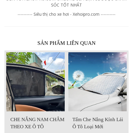
SÓC TỐT NHẤT
---------- Siêu thị cho xe hơi - Xehoipro.com ----------
SẢN PHẨM LIÊN QUAN
ÂM
Tấm Che Nắng Kính Lái
Che Nắng Lên Xuống
Ô Tô Loại Mới
Theo Kính Thông Minh