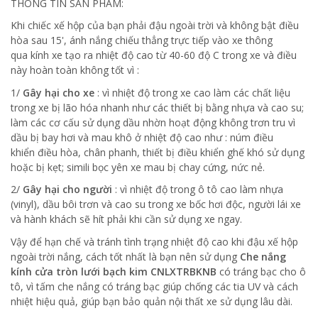
THÔNG TIN SẢN PHẨM:
Khi chiếc xế hộp của bạn phải đậu ngoài trời và không bật điều
hòa sau 15', ánh nắng chiếu thẳng trực tiếp vào xe thông
qua kính xe tạo ra nhiệt độ cao từ 40-60 độ C trong xe và điều
này hoàn toàn không tốt vì :
1/
Gây hại cho xe
: vì nhiệt độ trong xe cao làm các chất liệu
trong xe bị lão hóa nhanh như các thiết bị bằng nhựa và cao su;
làm các cơ cấu sử dụng dầu nhờn hoạt động không trơn tru vì
dầu bị bay hơi và mau khô ở nhiệt độ cao như : núm điều
khiển điều hòa, chân phanh, thiết bị điều khiển ghế khó sử dụng
hoặc bị kẹt; simili bọc yên xe mau bị chay cứng, nức nẻ.
2/
Gây hại cho người
: vì nhiệt độ trong ô tô cao làm nhựa
(vinyl), dầu bôi trơn và cao su trong xe bốc hơi độc, người lái xe
và hành khách sẽ hít phải khi cần sử dụng xe ngay.
Vậy để hạn chế và tránh tình trạng nhiệt độ cao khi đậu xế hộp
ngoài trời nắng, cách tốt nhất là bạn nên sử dụng
Che nắng
kính cửa tròn lưới bạch kim CNLXTRBKNB
có tráng bạc cho ô
tô, vì tấm che nắng có tráng bạc giúp chống các tia UV và cách
nhiệt hiệu quả, giúp bạn bảo quản nội thất xe sử dụng lâu dài.