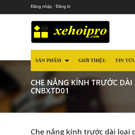
/
Đăng nhập
Đăng kí
SẢN PHẨM
GIỚI THIỆU
TIN TỨ
CHE NẮNG KÍNH TRƯỚC DÀI 
CNBXTD01
Che nắng kính trước dài loạ