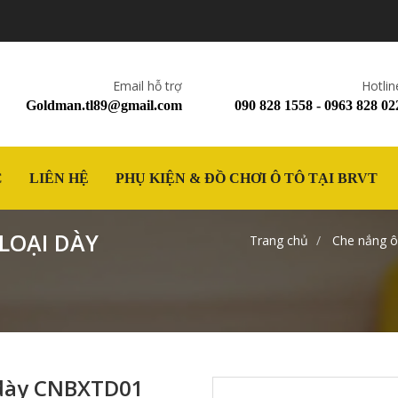
Email hỗ trợ
Hotlin
Goldman.tl89@gmail.com
090 828 1558 - 0963 828 02
C
LIÊN HỆ
PHỤ KIỆN & ĐỒ CHƠI Ô TÔ TẠI BRVT
LOẠI DÀY
Trang chủ
Che nắng ô
i dày CNBXTD01