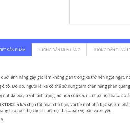
 TIẾT SẢN PHẨM
HƯỚNG DẪN MUA HÀNG
HƯỚNG DẪN THANH 
e dưới ánh nắng gây gắt làm không gian trong xe trở nên ngột ngạt, n
g ô tô. Do đó, người lái xe có thể sử dụng tấm chắn nắng phản quang 
 nứt da bọc, tránh tình trạng lão hóa của da, nỉ, nhựa nội thất… do ả
NBXTD02
là lựa chọn tốt nhất cho bạn, với bề mặt phủ bạc sẽ làm phả
ng cao tuổi thọ các chi tiết nội thất....bảo vệ bận và xe yêu.
tô.