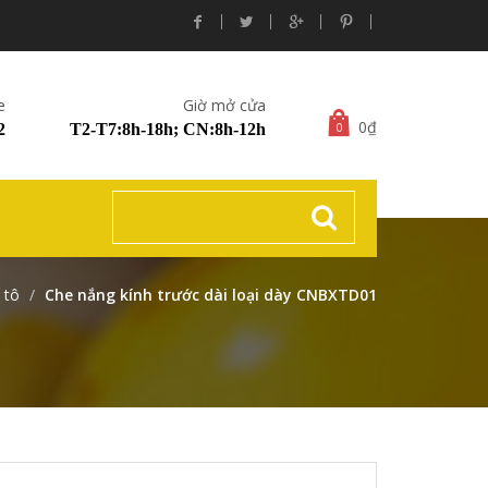
e
Giờ mở cửa
0₫
0
2
T2-T7:8h-18h; CN:8h-12h
 tô
Che nắng kính trước dài loại dày CNBXTD01