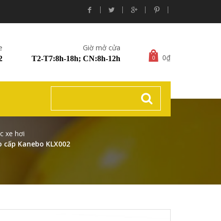
e
Giờ mở cửa
0₫
0
2
T2-T7:8h-18h; CN:8h-12h
 xe hơi
o cấp Kanebo KLX002