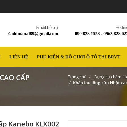
Email hỗ trợ
Hotlin
Goldman.tl89@gmail.com
090 828 1558 - 0963 828 02
C
LIÊN HỆ
PHỤ KIỆN & ĐỒ CHƠI Ô TÔ TẠI BRVT
CAO CẤP
Trang chủ
Dụng cụ chăm sóc
Khăn lau lông cừu Nhật ca
cấp Kanebo KLX002