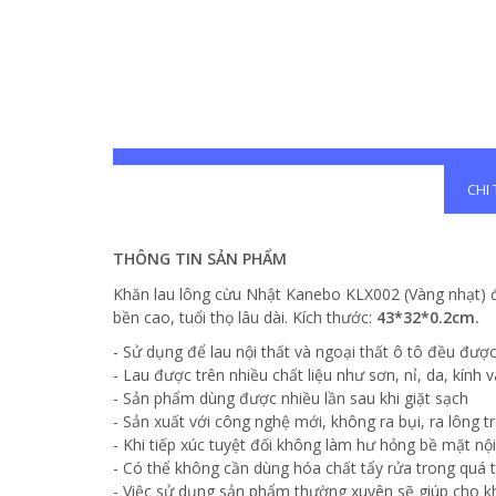
CHI
THÔNG TIN SẢN PHẨM
Khăn lau lông cừu Nhật Kanebo KLX002 (Vàng nhạt) 
bền cao, tuổi thọ lâu dài. Kích thước:
43*32*0.2cm.
- Sử dụng để lau nội thất và ngoại thất ô tô đều đượ
- Lau được trên nhiều chất liệu như sơn, nỉ, da, kính
- Sản phẩm dùng được nhiều lần sau khi giặt sạch
- Sản xuất với công nghệ mới, không ra bụi, ra lông tr
- Khi tiếp xúc tuyệt đối không làm hư hỏng bề mặt nội
- Có thể không cần dùng hóa chất tẩy rửa trong quá tr
- Việc sử dụng sản phẩm thường xuyên sẽ giúp cho k