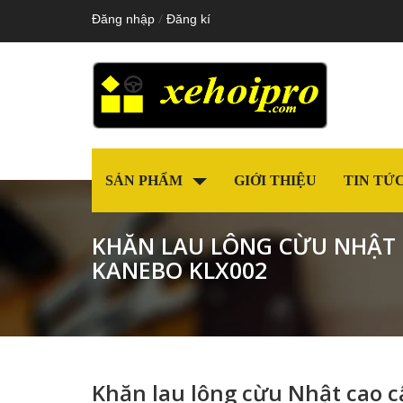
/
Đăng nhập
Đăng kí
SẢN PHẨM
GIỚI THIỆU
TIN TỨ
KHĂN LAU LÔNG CỪU NHẬT 
KANEBO KLX002
Khăn lau lông cừu Nhật cao 