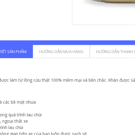
 TIẾT SẢN PHẨM
HƯỚNG DẪN MUA HÀNG
HƯỚNG DẪN THANH 
được làm từ lông cừu thật 100% mềm mại và bền chắc. Khăn được sản
c
 và các bề mặt nhựa
ong quá trình lau chùi
, ngoại thất xe
ình lau chùi
hông gian trên xe của bạn luôn được sạch sẽ