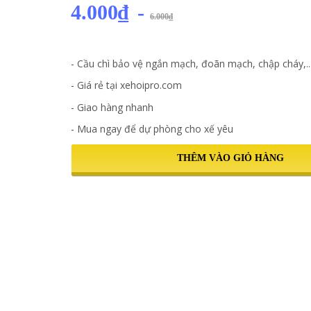
4.000₫
-
6.000₫
- Cầu chì bảo vệ ngắn mạch, đoãn mạch, chập cháy,..
- Giá rẻ tại xehoipro.com
- Giao hàng nhanh
- Mua ngay để dự phòng cho xế yêu
THÊM VÀO GIỎ HÀNG