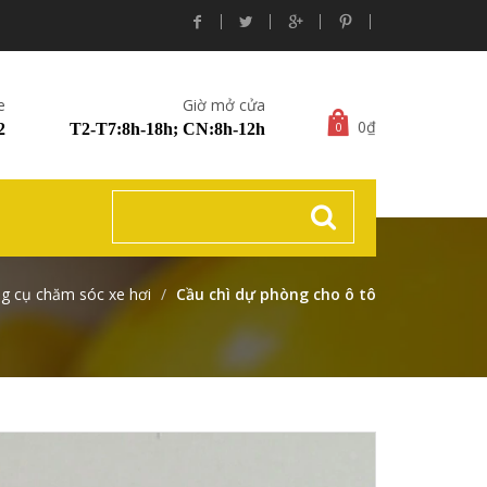
e
Giờ mở cửa
0₫
0
2
T2-T7:8h-18h; CN:8h-12h
 cụ chăm sóc xe hơi
Cầu chì dự phòng cho ô tô