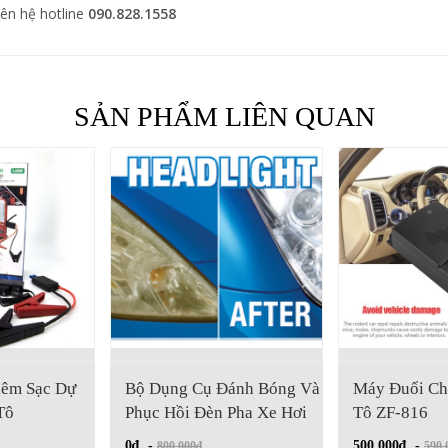
iên hệ hotline
090.828.1558
SẢN PHẨM LIÊN QUAN
Sạc Dự
Bộ Dụng Cụ Đánh Bóng Và
Máy Đuổi Chuột 
Phục Hồi Đèn Pha Xe Hơi
Tô ZF-816
0₫
-
500.000₫
-
800.000₫
590.000₫