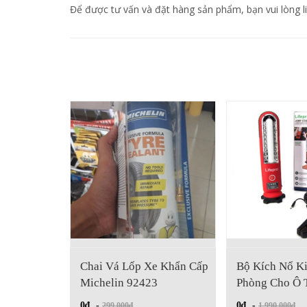
Để được tư vấn và đặt hàng sản phẩm, bạn vui lòng l
Chai Vá Lốp Xe Khẩn Cấp
Bộ Kích Nổ Kiêm 
Michelin 92423
Phòng Cho Ô Tô
0₫
-
0₫
-
299.000₫
1.990.000₫