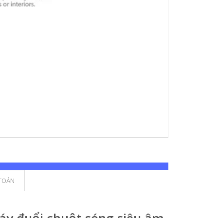
TOÁN
áy đuổi chuột sóng siêu âm