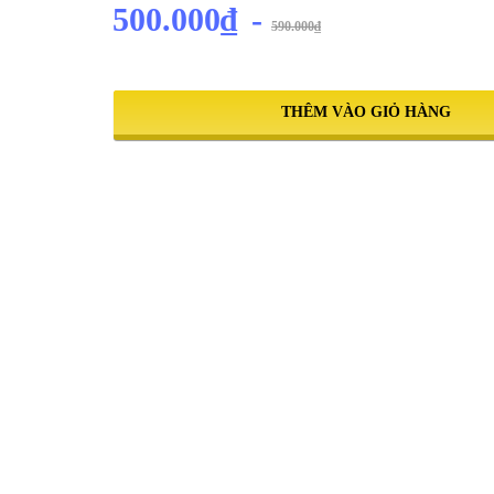
500.000₫
-
590.000₫
THÊM VÀO GIỎ HÀNG