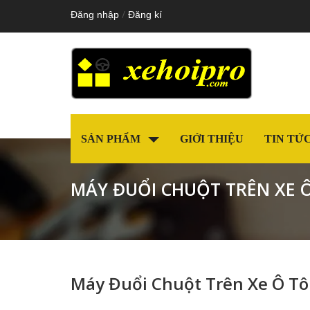
/
Đăng nhập
Đăng kí
SẢN PHẨM
GIỚI THIỆU
TIN TỨ
MÁY ĐUỔI CHUỘT TRÊN XE Ô
Máy Đuổi Chuột Trên Xe Ô Tô