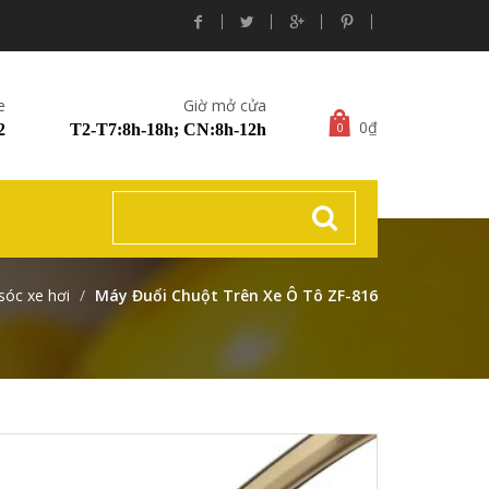
e
Giờ mở cửa
0₫
0
2
T2-T7:8h-18h; CN:8h-12h
óc xe hơi
Máy Đuổi Chuột Trên Xe Ô Tô ZF-816