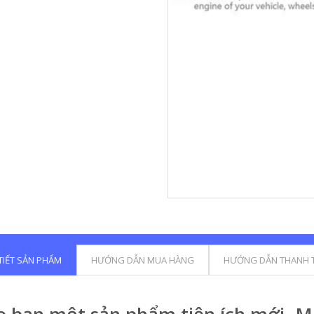
 TIẾT SẢN PHẨM
HƯỚNG DẪN MUA HÀNG
HƯỚNG DẪN THANH 
 bạn một sản phẩm tiện ích mới- M