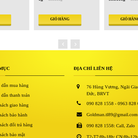
GIỎ HÀNG
GIỎ HÀNG
MỤC
ĐỊA CHỈ LIÊN HỆ
 dẫn mua hàng
76 Hùng Vương, Ngãi Gia
Đức, BRVT
dẫn thanh toán
090 828 1558 - 0963 828
sách giao hàng
Goldman.tl89@gmail.com
sách bảo hành
sách đổi trả hàng
090 828 1558: Call, Zalo
sách bảo mật
T2-T7:8h-18h; CN:8h-12h