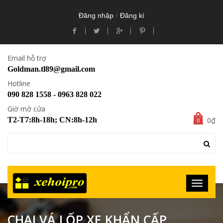
/
Đăng nhập
Đăng kí
Email hỗ trợ
Goldman.tl89@gmail.com
Hotline
090 828 1558 - 0963 828 022
Giờ mở cửa
0₫
T2-T7:8h-18h; CN:8h-12h
0
CHAI VÁ LỐP XE KHẨN CẤP