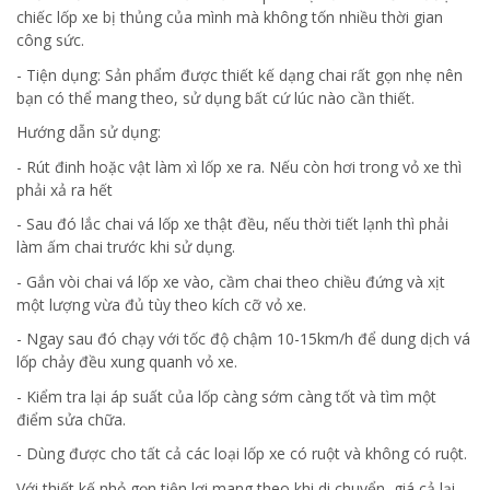
chiếc lốp xe bị thủng của mình mà không tốn nhiều thời gian
công sức.
- Tiện dụng: Sản phẩm được thiết kế dạng chai rất gọn nhẹ nên
bạn có thể mang theo, sử dụng bất cứ lúc nào cần thiết.
Hướng dẫn sử dụng:
- Rút đinh hoặc vật làm xì lốp xe ra. Nếu còn hơi trong vỏ xe thì
phải xả ra hết
- Sau đó lắc chai vá lốp xe thật đều, nếu thời tiết lạnh thì phải
làm ấm chai trước khi sử dụng.
- Gắn vòi chai vá lốp xe vào, cầm chai theo chiều đứng và xịt
một lượng vừa đủ tùy theo kích cỡ vỏ xe.
- Ngay sau đó chạy với tốc độ chậm 10-15km/h để dung dịch vá
lốp chảy đều xung quanh vỏ xe.
- Kiểm tra lại áp suất của lốp càng sớm càng tốt và tìm một
điểm sửa chữa.
- Dùng được cho tất cả các loại lốp xe có ruột và không có ruột.
Với thiết kế nhỏ gọn tiện lợi mang theo khi di chuyển, giá cả lại