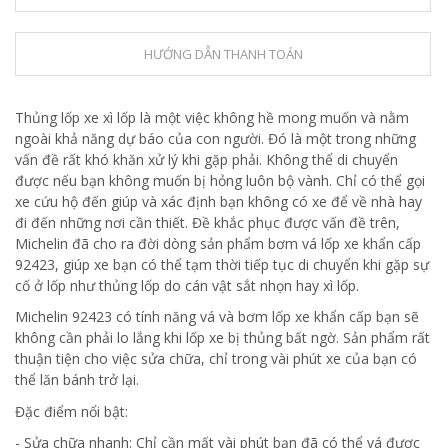
HƯỚNG DẪN THANH TOÁN
Thủng lốp xe xì lốp là một việc không hề mong muốn và nằm
ngoài khả năng dự báo của con người. Đó là một trong những
vấn đề rất khó khăn xử lý khi gặp phải. Không thể di chuyển
được nếu bạn không muốn bị hỏng luôn bộ vành. Chỉ có thể gọi
xe cứu hộ đến giúp và xác định bạn không có xe để về nhà hay
đi đến những nơi cần thiết. Đề khắc phục được vấn đề trên,
Michelin đã cho ra đời dòng sản phẩm bơm vá lốp xe khẩn cấp
92423, giúp xe bạn có thể tạm thời tiếp tục di chuyển khi gặp sự
cố ở lốp như thủng lốp do cán vật sắt nhọn hay xì lốp.
Michelin 92423 có tính năng vá và bơm lốp xe khẩn cấp bạn sẽ
không cần phải lo lắng khi lốp xe bị thủng bất ngờ. Sản phẩm rất
thuận tiện cho việc sửa chữa, chỉ trong vài phút xe của bạn có
thể lăn bánh trở lại.
Đặc điểm nổi bật:
- Sửa chữa nhanh: Chỉ cần mất vài phút bạn đã có thể vá được