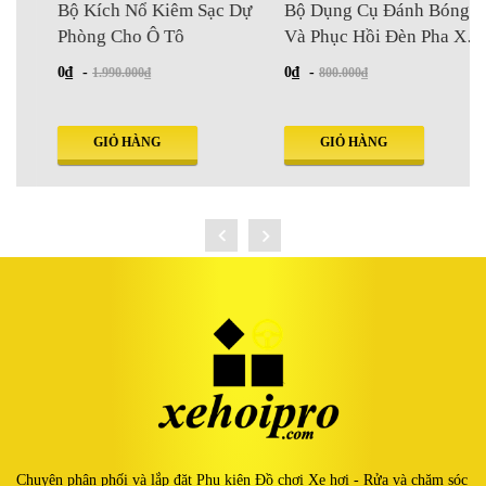
Bộ Kích Nổ Kiêm Sạc Dự
Bộ Dụng Cụ Đánh Bóng
Phòng Cho Ô Tô
Và Phục Hồi Đèn Pha Xe
Hơi
0₫
-
0₫
-
1.990.000₫
800.000₫
GIỎ HÀNG
GIỎ HÀNG
Chuyên phân phối và lắp đặt Phụ kiện Đồ chơi Xe hơi - Rửa và chăm sóc