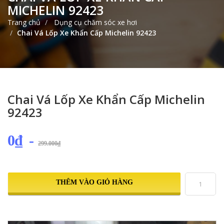
MICHELIN 92423
Trang chủ
Dụng cụ chăm sóc xe hơi
Chai Vá Lốp Xe Khẩn Cấp Michelin 92423
Chai Vá Lốp Xe Khẩn Cấp Michelin
92423
0₫
-
299.000₫
THÊM VÀO GIỎ HÀNG