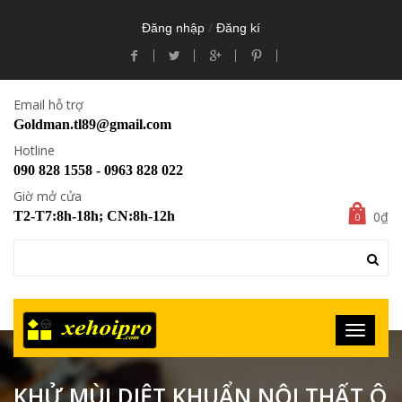
/
Đăng nhập
Đăng kí
Email hỗ trợ
Goldman.tl89@gmail.com
Hotline
090 828 1558 - 0963 828 022
Giờ mở cửa
0₫
T2-T7:8h-18h; CN:8h-12h
0
KHỬ MÙI DIỆT KHUẨN NỘI THẤT Ô