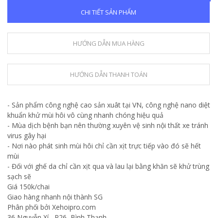
CHI TIẾT SẢN PHẨM
HƯỚNG DẪN MUA HÀNG
HƯỚNG DẪN THANH TOÁN
- Sản phẩm công nghệ cao sản xuât tại VN, công nghệ nano diệt
khuẩn khử mùi hôi vô cùng nhanh chóng hiệu quả
- Mùa dịch bệnh bạn nên thường xuyên vệ sinh nội thất xe tránh
virus gây hại
- Nơi nào phát sinh mùi hôi chỉ cần xịt trực tiếp vào đó sẽ hết
mùi
- Đối với ghế da chỉ cần xịt qua và lau lại bằng khăn sẽ khử trùng
sạch sẽ
Giá 150k/chai
Giao hàng nhanh nội thành SG
Phân phối bởi Xehoipro.com
36 Nguyễn Xí , P26, Bình Thạnh