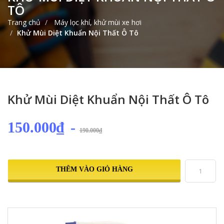
TÔ
Trang chủ
Máy lọc khí, khử mùi xe hơi
Khử Mùi Diệt Khuẩn Nội Thất Ô Tô
Khử Mùi Diệt Khuẩn Nội Thất Ô Tô
150.000₫
-
190.000₫
THÊM VÀO GIỎ HÀNG