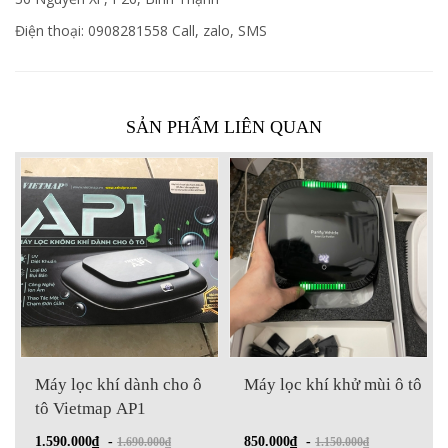
Điện thoại: 0908281558 Call, zalo, SMS
SẢN PHẨM LIÊN QUAN
Máy lọc khí dành cho ô
Máy lọc khí khử mùi ô tô
Má
tô Vietmap AP1
kh
H
1.590.000₫
-
850.000₫
-
54
1.690.000₫
1.150.000₫