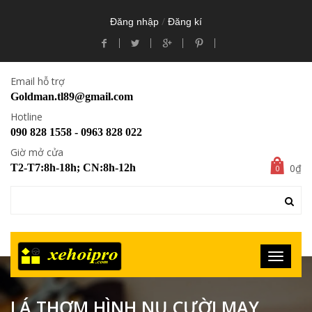
/
Đăng nhập
Đăng kí
Email hỗ trợ
Goldman.tl89@gmail.com
Hotline
090 828 1558 - 0963 828 022
Giờ mở cửa
0₫
T2-T7:8h-18h; CN:8h-12h
0
LÁ THƠM HÌNH NỤ CƯỜI MAY