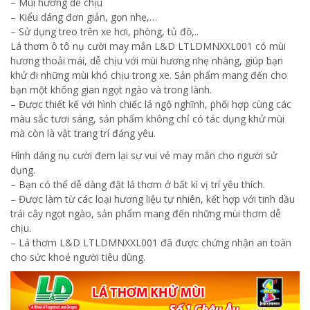
– Mùi hương dễ chịu
– Kiểu dáng đơn giản, gọn nhẹ,…
– Sử dụng treo trên xe hơi, phòng, tủ đồ,..
Lá thơm ô tô nụ cười may mắn L&D LTLDMNXXL001 có mùi
hương thoải mái, dễ chịu với mùi hương nhẹ nhàng, giúp bạn
khử đi những mùi khó chịu trong xe. Sản phẩm mang đến cho
bạn một không gian ngọt ngào và trong lành.
– Được thiết kế với hình chiếc lá ngộ nghĩnh, phối hợp cùng các
màu sắc tươi sáng, sản phẩm không chỉ có tác dụng khử mùi
mà còn là vật trang trí đáng yêu.
Hình dáng nụ cười đem lại sự vui vẻ may mắn cho người sử
dụng.
– Bạn có thể dễ dàng đặt lá thơm ở bất kì vị trí yêu thích.
– Được làm từ các loại hương liệu tự nhiên, kết hợp với tinh dầu
trái cây ngọt ngào, sản phẩm mang đến những mùi thơm dễ
chịu.
– Lá thơm L&D LTLDMNXXL001 đã được chứng nhận an toàn
cho sức khoẻ người tiêu dùng.