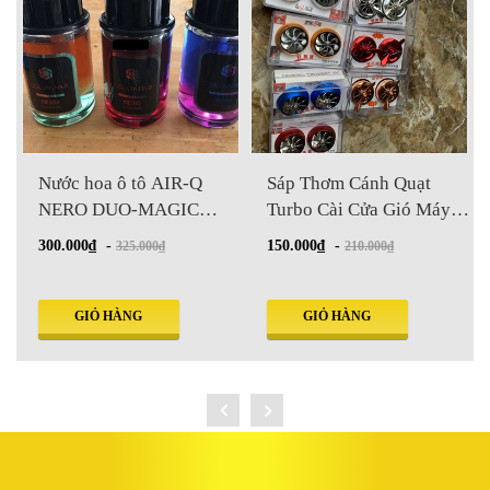
Sáp Thơm Cánh Quạt
NƯỚC HOA TREO XE Ô
Turbo Cài Cửa Gió Máy
TÔ CARORI G104
3
Lạnh
150.000₫
-
120.000₫
-
210.000₫
150.000₫
GIỎ HÀNG
GIỎ HÀNG