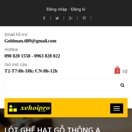
/
Đăng nhập
Đăng kí
Email hỗ trợ
Goldman.tl89@gmail.com
Hotline
090 828 1558 - 0963 828 022
Giờ mở cửa
0₫
T2-T7:8h-18h; CN:8h-12h
0
LÓT GHẾ HẠT GỖ THÔNG A