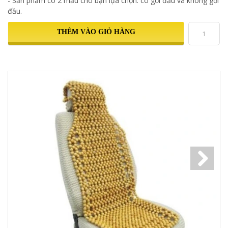
- Sản phẩm có 2 mẫu cho bạn lựa chọn: có gối đầu và không gối
đầu.
THÊM VÀO GIỎ HÀNG
Next