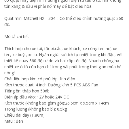
có Quạt máy điện mini dùng nguồn điện từ tẩu ô tô, mà không
tốn xăng & dầu vì phải nổ máy để bật điều hòa.
Quạt mini Mitchell HX-T304 : Có thể điều chỉnh hướng quạt 360
độ.
Mô tả chi tiết
Thích hợp cho xe tải, tắc xi.cẩu, xe khách, xe công ten nơ, xe
téc, xe buýt, xe lu. Ngăn ngừa sự tích tụ nhiệt trong khi đậu, với
thiết kế quay 360 độ tự do và hai cấp tốc độ. Nhanh chóng hạ
nhiệt xe ô tô của bạn chỉ trong vài phút trong thời gian mùa hè
nóng!
Chất liệu hợp kim có phủ lớp tĩnh điện.
Kích thước quạt: 4 inch Đường kính 5 PCS ABS Fan
Tiếng ồn: thấp hơn 50db
Điện áp đầu vào: 12V hoặc 24V DC
Kích thước (không bao gồm gói):26.5cm x 9.5cm x 14cm
Trọng lượng (không bao bì): 0.5kg
Chiều dài dây (1,80m)
Màu : đen