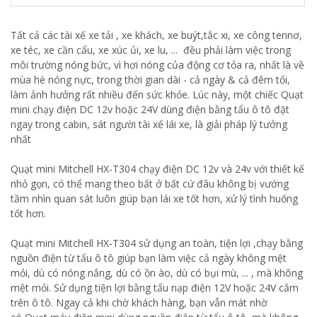
Tất cả các tài xế xe tải , xe khách, xe buýt,tắc xi, xe công tennơ,
xe téc, xe cần cẩu, xe xúc ủi, xe lu, ... đều phải làm việc trong
môi trường nóng bức, vì hơi nóng của động cơ tỏa ra, nhất là về
mùa hè nóng nực, trong thời gian dài - cả ngày & cả đêm tối,
làm ảnh hưởng rất nhiều đến sức khỏe. Lúc này, một chiếc Quạt
mini chạy điện DC 12v hoặc 24V dùng điện bằng tẩu ô tô đặt
ngay trong cabin, sát người tài xế lái xe, là giải pháp lý tưởng
nhất
Quạt mini Mitchell HX-T304 chạy điện DC 12v và 24v với thiết kế
nhỏ gọn, có thể mang theo bất ở bất cứ đâu không bị vướng
tầm nhìn quan sát luôn giúp bạn lái xe tốt hơn, xử lý tình huống
tốt hơn.
Quạt mini Mitchell HX-T304 sử dụng an toàn, tiện lợi ,chạy bằng
nguồn điện từ tẩu ô tô giúp bạn làm việc cả ngày không mệt
mỏi, dù có nóng nắng, dù có ồn ào, dù có bụi mù, ... , mà không
mệt mỏi. Sử dụng tiện lợi bằng tẩu nạp điện 12V hoặc 24V cắm
trên ô tô. Ngay cả khi chờ khách hàng, bạn vẫn mát nhờ