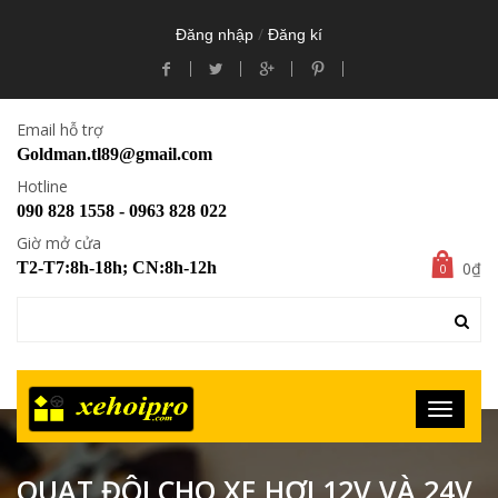
/
Đăng nhập
Đăng kí
Email hỗ trợ
Goldman.tl89@gmail.com
Hotline
090 828 1558 - 0963 828 022
Giờ mở cửa
0₫
T2-T7:8h-18h; CN:8h-12h
0
QUẠT ĐÔI CHO XE HƠI 12V VÀ 24V