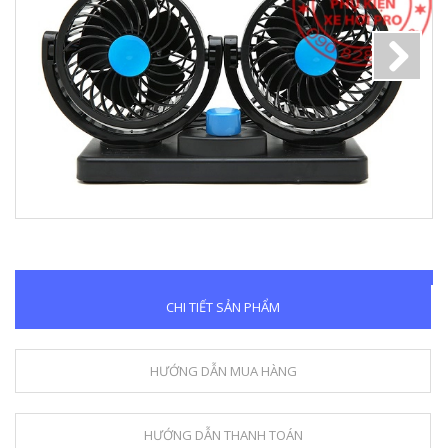
Next
CHI TIẾT SẢN PHẨM
HƯỚNG DẪN MUA HÀNG
HƯỚNG DẪN THANH TOÁN