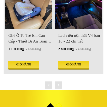
Cao
Led viền nội thất V4 bản
Ấm đun nước trên ô tô
 Toàn
18 - 22 chi tiết
dùng điện 12V, 24V
2.800.000₫
-
290.000₫
₫
4.500.000₫
GIỎ HÀNG
GIỎ HÀNG