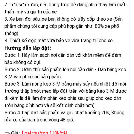
2. Lớp sơn xước, nếu bong tróc dễ dàng nhìn thấy làm mất
thẩm mỹ và giá trị của xe
3. Xe bạn đời sâu, xe bạn không có trầy cốp theo xe (Sản
phẩm chúng tôi cung cấp phù hợp gần như 80% xe phổ
thông)
4. Thiết kế đẹp mắt vừa bảo vệ vừa trang trí cho xe.
Hướng dẫn lắp đặt:
Bước 1: Hãy làm sạch nơi cần dán với khăn mềm để đảm
bảo không có bụi.
Bước 2: Ướm thử sản phẩm lên nơi cần dán - Dán băng keo
3 M vào phía sau sản phẩm.
Bước 3: Làm nóng keo 3 M bằng máy sấy nếu nhiệt độ môi
trường thấp (một mẹo lắp đặt trên với băng keo 3 M được
đi kèm là để làm ấm phần keo phía sau giúp cho keo dán
trên băng dính hơn và sẽ kết dính chặt hơn)
Bước 4: Lắp đặt sản phẩm và giữ chặt khoảng 20s, Không
rửa xe của bạn trong vòng 48 giờ.
=> Giá:
Loại thường
110k/cái