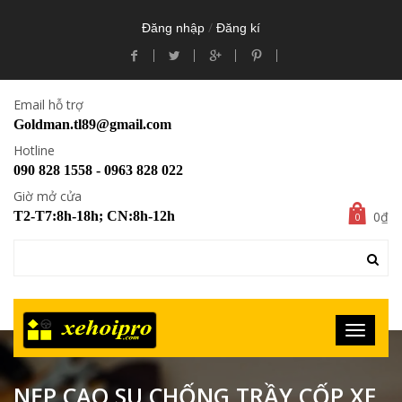
/
Đăng nhập
Đăng kí
Email hỗ trợ
Goldman.tl89@gmail.com
Hotline
090 828 1558 - 0963 828 022
Giờ mở cửa
0₫
T2-T7:8h-18h; CN:8h-12h
0
NẸP CAO SU CHỐNG TRẦY CỐP XE