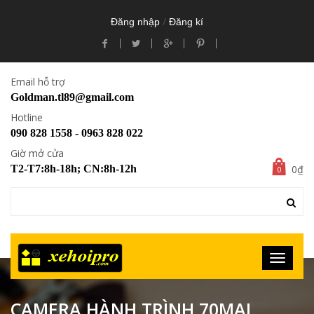
/
Đăng nhập
Đăng kí
Email hỗ trợ
Goldman.tl89@gmail.com
Hotline
090 828 1558 - 0963 828 022
Giờ mở cửa
0₫
T2-T7:8h-18h; CN:8h-12h
0
CAMERA HÀNH TRÌNH 70MAI