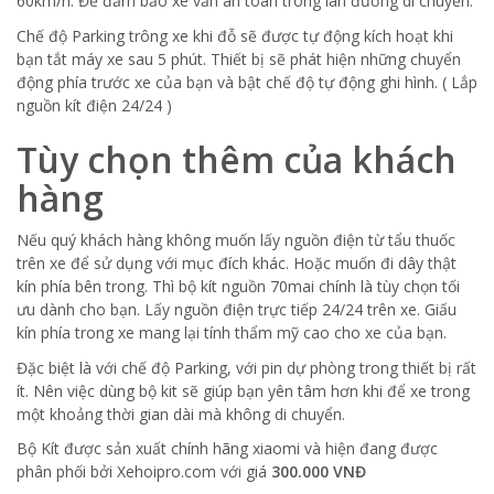
60km/h. Để đảm bảo xe vẫn an toàn trong làn đường di chuyển.
Chế độ Parking trông xe khi đỗ sẽ được tự động kích hoạt khi
bạn tắt máy xe sau 5 phút. Thiết bị sẽ phát hiện những chuyển
động phía trước xe của bạn và bật chế độ tự động ghi hình. ( Lắp
nguồn kít điện 24/24 )
Tùy chọn thêm của khách
hàng
Nếu quý khách hàng không muốn lấy nguồn điện từ tẩu thuốc
trên xe để sử dụng với mục đích khác. Hoặc muốn đi dây thật
kín phía bên trong. Thì bộ kít nguồn 70mai chính là tùy chọn tối
ưu dành cho bạn. Lấy nguồn điện trực tiếp 24/24 trên xe. Giấu
kín phía trong xe mang lại tính thẩm mỹ cao cho xe của bạn.
Đặc biệt là với chế độ Parking, với pin dự phòng trong thiết bị rất
ít. Nên việc dùng bộ kit sẽ giúp bạn yên tâm hơn khi để xe trong
một khoảng thời gian dài mà không di chuyển.
Bộ Kít được sản xuất chính hãng xiaomi và hiện đang được
phân phối bởi Xehoipro.com
với giá
300.000 VNĐ