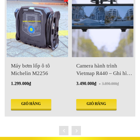
Máy bơm lốp ô tô
Camera hành trình
Michelin M2256
Vietmap R440 – Ghi hình
kép Full HD, GPS, WiFi,
1.299.000₫
3.490.000₫
-
3.890.000₫
ADAS
GIỎ HÀNG
GIỎ HÀNG