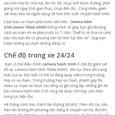
xác hơn mọi lúc mọi nơi, đo tốc độ, chụp ảnh đoạn đường, phát
giọng nói ngay thời gian thực, chụp đèn đỏ,…Cùng nhiều giám
sát khác bảo vệ người dùng tốt hơn trên suốt chuyến hành trình.
Cảnh báo va chạm phía trước tiên tiến.
Camera hành
trình xiaomi 70mai A500S
thông minh sẽ giúp bạn giữ khoảng
cách an toàn với xe phía trước từ 7-10m. Thiết bị sẽ đưa ra cảnh
báo cho bạn khi có phương tiện vô tình “tạt đầu xe”. Giúp bạn
tránh những va chạm không đáng có.
Chế độ trong xe 24/24
Bạn có thể điều chỉnh
camera hành trình
ở chế độ giám sát
đỗ xe. camera hành trình 70Mai A500S liên tục theo dõi trạng
thái của xe. Đặc biệt có thể tự động quay video trong trường
hợp có va chạm. Trong trường hợp va chạm, phanh gấp thì
video va chạm sẽ được lưu riêng và ghi vòng lặp. Không ghi đè
bởi camera hành trình ô tô cũng đã được tích hợp cảm biến
trọng lực hiện đại.
Hệ thống cảnh báo chệch làn đường (ADAS). Theo dõi các dấu
hiệu làn đường khi phương tiện đang di chuyển với tốc độ trên