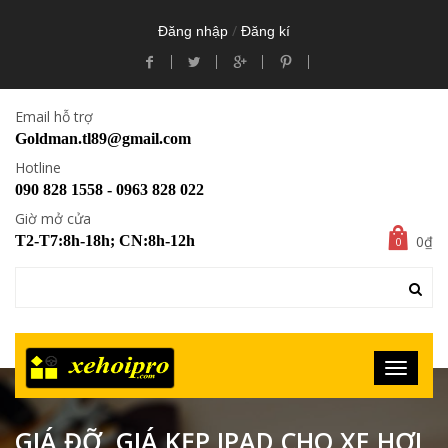
/
Đăng nhập
Đăng kí
Email hỗ trợ
Goldman.tl89@gmail.com
Hotline
090 828 1558 - 0963 828 022
Giờ mở cửa
0₫
T2-T7:8h-18h; CN:8h-12h
0
GIÁ ĐỠ, GIÁ KẸP IPAD CHO XE HƠI