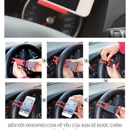
ĐẾN VỚI XEHOIPRO.COM XẾ YÊU CỦA BẠN SẼ ĐƯỢC CHĂM