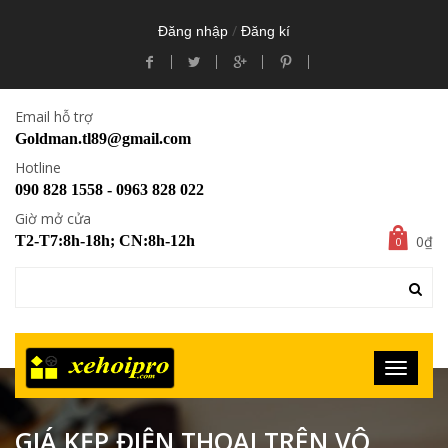
/
Đăng nhập
Đăng kí
Email hỗ trợ
Goldman.tl89@gmail.com
Hotline
090 828 1558 - 0963 828 022
Giờ mở cửa
0₫
T2-T7:8h-18h; CN:8h-12h
0
GIÁ KẸP ĐIỆN THOẠI TRÊN VÔ