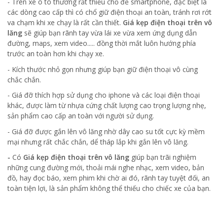
- Trên xe ô tô thường rất thiếu chổ để smartphone, đặc biệt là
các dòng cao cấp thì có chổ giữ điện thoại an toàn, tránh rơi rớt
va chạm khi xe chạy là rất cần thiết.
Giá kẹp điện thoại trên vô
lăng
sẽ giúp bạn rãnh tay vừa lái xe vừa xem ứng dụng dẫn
đường, maps, xem video..... đồng thời mắt luôn hướng phía
trước an toàn hơn khi chạy xe.
- Kích thước nhỏ gọn nhưng giúp bạn giữ điện thoại vô cùng
chắc chắn.
- Giá đỡ thích hợp sử dụng cho iphone và các loại điện thoại
khác, được làm từ nhựa cứng chất lượng cao trọng lượng nhẹ,
sản phẩm cao cấp an toàn với người sử dụng.
- Giá đỡ được gắn lên vô lăng nhờ dây cao su tốt cực kỳ mềm
mại nhưng rất chắc chắn, dể tháp lắp khi gắn lên vô lăng.
-
Có
Giá kẹp điện thoại trên vô lăng
giúp bạn trãi nghiệm
những cung đường mới, thoải mái nghe nhạc, xem video, bản
đồ, hay đọc báo, xem phim khi chờ ai đó, rãnh tay tuyệt đối, an
toàn tiện lợi, là sản phẩm không thể thiếu cho chiếc xe của bạn.