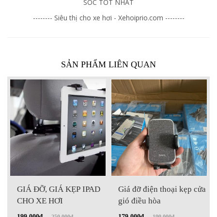
SÓC TỐT NHẤT
-------- Siêu thị cho xe hơi - Xehoiprio.com --------
SẢN PHẨM LIÊN QUAN
GIÁ ĐỠ, GIÁ KẸP IPAD
Giá đỡ điện thoại kẹp cửa
CHO XE HƠI
gió điều hòa
199.000₫
-
179.000₫
-