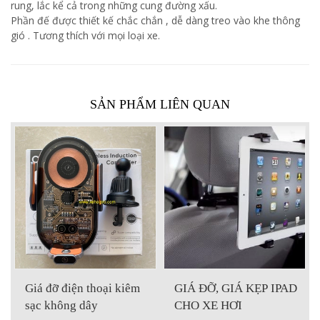
rung, lắc kể cả trong những cung đường xấu.
Phần đế được thiết kế chắc chắn , dễ dàng treo vào khe thông
gió . Tương thích với mọi loại xe.
SẢN PHẨM LIÊN QUAN
đỡ điện thoại kiêm
GIÁ ĐỠ, GIÁ KẸP IPAD
Giá đỡ đ
 không dây
CHO XE HƠI
gió điều