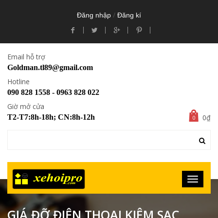
/
Đăng nhập
Đăng kí
Email hỗ trợ
Goldman.tl89@gmail.com
Hotline
090 828 1558 - 0963 828 022
Giờ mở cửa
0₫
T2-T7:8h-18h; CN:8h-12h
0
GIÁ ĐỠ ĐIỆN THOẠI KIÊM SẠC