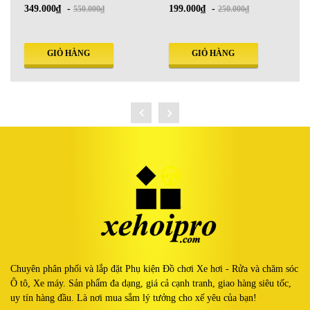
000₫
-
199.000₫
-
179.000₫
550.000₫
250.000₫
GIỎ HÀNG
GIỎ HÀNG
GIỎ
Chuyên phân phối và lắp đặt Phụ kiện Đồ chơi Xe hơi - Rửa và chăm sóc
Ô tô, Xe máy. Sản phẩm đa dạng, giá cả cạnh tranh, giao hàng siêu tốc,
uy tín hàng đầu. Là nơi mua sắm lý tưởng cho xế yêu của bạn!