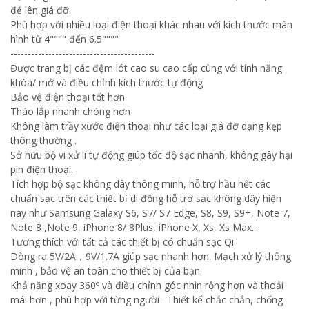
để lên giá đỡ.
Phù hợp với nhiều loại điện thoại khác nhau với kích thước màn
hình từ 4"""" đến 6.5""""
------------------------------------------
Được trang bị các đệm lót cao su cao cấp cùng với tính năng
khóa/ mở và điều chỉnh kích thước tự động
Bảo vệ điện thoại tốt hơn
Tháo lắp nhanh chóng hơn
Không làm trầy xước điện thoại như các loại giá đỡ dạng kẹp
thông thường .
Sở hữu bộ vi xử lí tự động giúp tốc độ sạc nhanh, không gây hại
pin điện thoại.
Tích hợp bộ sạc không dây thông minh, hỗ trợ hầu hết các
chuẩn sạc trên các thiết bị di động hỗ trợ sạc không dây hiện
nay như Samsung Galaxy S6, S7/ S7 Edge, S8, S9, S9+, Note 7,
Note 8 ,Note 9, iPhone 8/ 8Plus, iPhone X, Xs, Xs Max...
Tương thích với tất cả các thiết bị có chuẩn sạc Qi.
Dòng ra 5V/2A，9V/1.7A giúp sạc nhanh hơn. Mạch xử lý thông
minh , bảo vệ an toàn cho thiết bị của bạn.
Khả năng xoay 360º và điều chỉnh góc nhìn rộng hơn và thoải
mái hơn , phù hợp với từng người . Thiết kế chắc chắn, chống