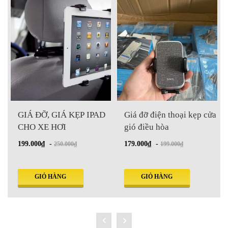
GIÁ ĐỠ, GIÁ KẸP IPAD
Giá đỡ điện thoại kẹp cửa
CHO XE HƠI
gió điều hòa
199.000₫
-
179.000₫
-
250.000₫
199.000₫
GIỎ HÀNG
GIỎ HÀNG