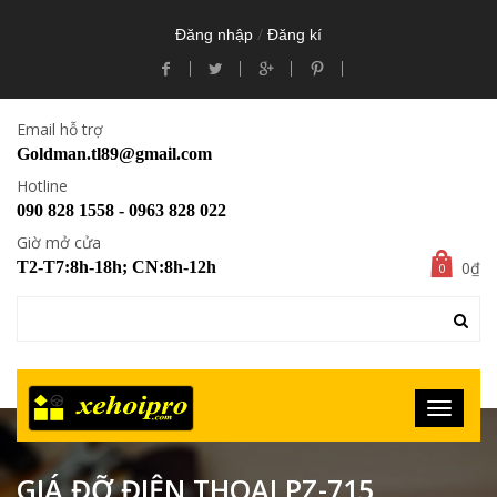
/
Đăng nhập
Đăng kí
Email hỗ trợ
Goldman.tl89@gmail.com
Hotline
090 828 1558 - 0963 828 022
Giờ mở cửa
0₫
T2-T7:8h-18h; CN:8h-12h
0
GIÁ ĐỠ ĐIỆN THOẠI PZ-715