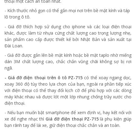
thoại một cách an toàn nhất.
- Kích thước nhỏ gọn có thể gắn mọi nơi trên bề mặt kính và táp
lô trong ô tô.
- Giá đỡ thích hợp sử dụng cho iphone và các loại điện thoại
khác, được làm từ nhựa cứng chất lượng cao trọng lượng nhẹ,
sản phẩm cao cấp được thiết kế bởi Nhật Bản và sản xuất tại
Đài Loan.
- Giá đỡ được gắn lên bề mặt kính hoặc bề mặt taplo nhờ miếng
dán 3M chất lượng cao, chắc chắn vũng chãi không sợ bị rơi
ngã.
- Giá đỡ điện thoại trên ô tô PZ-715
có thể xoay ngang dọc,
xoay 360 độ tùy theo lựa chọn của bạn, ngoài ra phần tiếp xúc
với điện thoại có thể thay đổi kịch cỡ để phù hợp với các dòng
máy khác nhau và được lót một lớp nhung chống trầy xước cho
điện thoại.
- Nếu bạn muốn bật smartphone để xem định vị, hay kết nối với
xe để nghe nhạc thì
Giá đỡ điện thoại PZ-715
là phụ kiện giúp
bạn rãnh tay để lái xe, giữ điện thoại chắc chắn và an toàn.