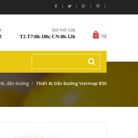
e
Giờ mở cửa
0₫
0
2
T2-T7:8h-18h; CN:8h-12h
nh, dẫn đường
Thiết Bị Dẫn Đường Vietmap B50