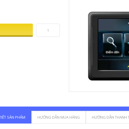
 TIẾT SẢN PHẨM
HƯỚNG DẪN MUA HÀNG
HƯỚNG DẪN THANH 