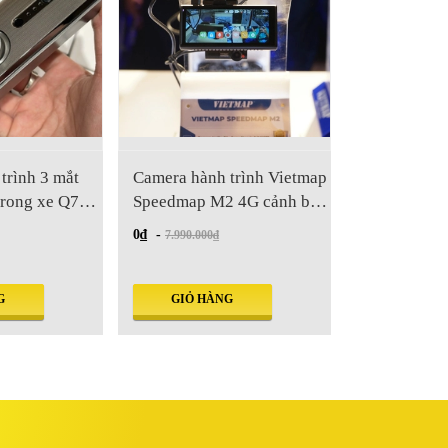
trình 3 mắt
Camera hành trình Vietmap
Camera hành
trong xe Q7
Speedmap M2 4G cảnh báo
TS-5K ghi h
giao thông
cảnh báo gi
0₫
-
4.290.000₫
-
7.990.000₫
G
GIỎ HÀNG
GIỎ HÀ