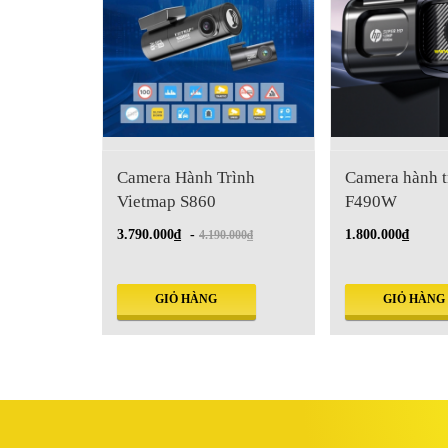
ình Vietmap
Camera Hành Trình
Camera hành t
h kép Full
Vietmap S860
F490W
, ADAS
3.790.000₫
-
1.800.000₫
.000₫
4.190.000₫
GIỎ HÀNG
GIỎ HÀNG