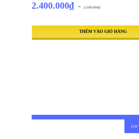
2.400.000₫
-
2.590.000₫
THÊM VÀO GIỎ HÀNG
CHI