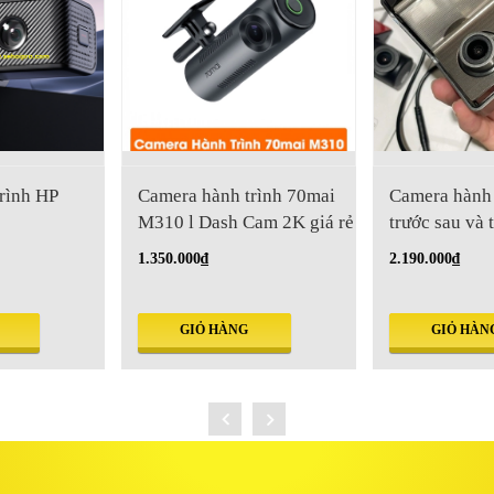
rình HP
Camera hành trình 70mai
Camera hành 
M310 l Dash Cam 2K giá rẻ
trước sau và 
2K
1.350.000₫
2.190.000₫
GIỎ HÀNG
GIỎ HÀN