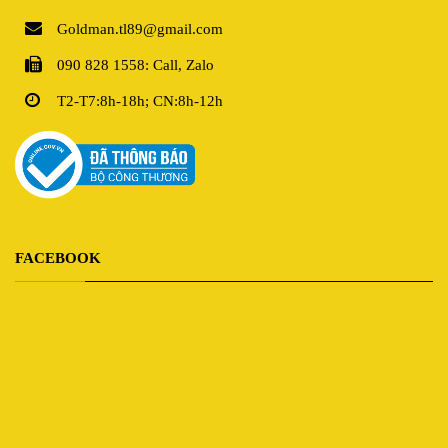
Goldman.tl89@gmail.com
090 828 1558: Call, Zalo
T2-T7:8h-18h; CN:8h-12h
FACEBOOK