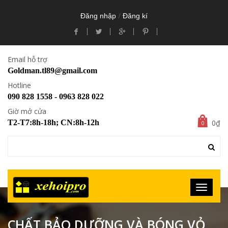
/
Đăng nhập
Đăng kí
Email hỗ trợ
Goldman.tl89@gmail.com
Hotline
090 828 1558 - 0963 828 022
Giờ mở cửa
0₫
T2-T7:8h-18h; CN:8h-12h
0
CHẤT BẢO DƯỠNG VÀ BÓNG VỎ