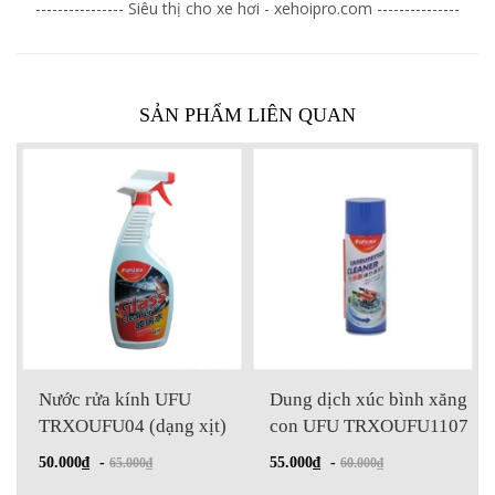
---------------- Siêu thị cho xe hơi - xehoipro.com ---------------
SẢN PHẨM LIÊN QUAN
Nước rửa kính UFU
Dung dịch xúc bình xăng
TRXOUFU04 (dạng xịt)
con UFU TRXOUFU1107
50.000₫
-
55.000₫
-
65.000₫
60.000₫