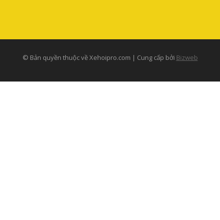
© Bản quyền thuộc về Xehoipro.com | Cung cấp bởi
Bizweb