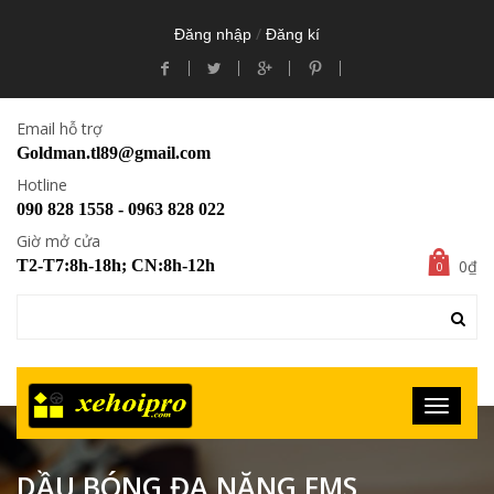
/
Đăng nhập
Đăng kí
Email hỗ trợ
Goldman.tl89@gmail.com
Hotline
090 828 1558 - 0963 828 022
Giờ mở cửa
0₫
T2-T7:8h-18h; CN:8h-12h
0
DẦU BÓNG ĐA NĂNG FMS