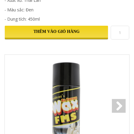
- Xuất xứ: Thái Lan
- Màu sắc: Đen
- Dung tích: 450ml
THÊM VÀO GIỎ HÀNG
Next