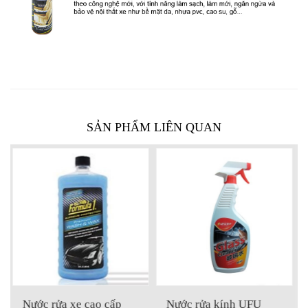
SẢN PHẨM LIÊN QUAN
p
Nước rửa kính UFU
Dung dịch xúc bình xă