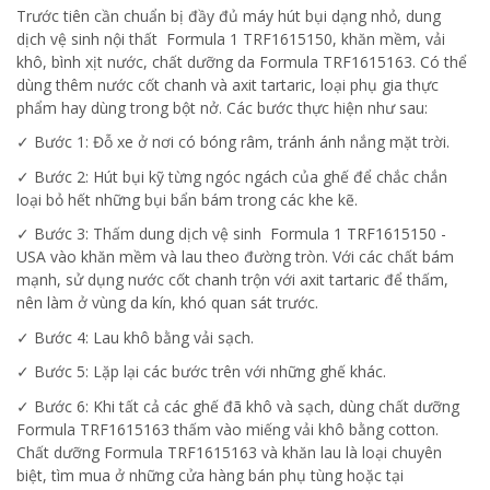
Trước tiên cần chuẩn bị đầy đủ máy hút bụi dạng nhỏ, dung
dịch vệ sinh nội thất Formula 1 TRF1615150, khăn mềm, vải
khô, bình xịt nước, chất dưỡng da Formula TRF1615163. Có thể
dùng thêm nước cốt chanh và axit tartaric, loại phụ gia thực
phẩm hay dùng trong bột nở. Các bước thực hiện như sau:
✓ Bước 1: Đỗ xe ở nơi có bóng râm, tránh ánh nắng mặt trời.
✓ Bước 2: Hút bụi kỹ từng ngóc ngách của ghế để chắc chắn
loại bỏ hết những bụi bẩn bám trong các khe kẽ.
✓ Bước 3: Thấm dung dịch vệ sinh Formula 1 TRF1615150 -
USA vào khăn mềm và lau theo đường tròn. Với các chất bám
mạnh, sử dụng nước cốt chanh trộn với axit tartaric để thấm,
nên làm ở vùng da kín, khó quan sát trước.
✓ Bước 4: Lau khô bằng vải sạch.
✓ Bước 5: Lặp lại các bước trên với những ghế khác.
✓ Bước 6: Khi tất cả các ghế đã khô và sạch, dùng chất dưỡng
Formula TRF1615163 thấm vào miếng vải khô bằng cotton.
Chất dưỡng Formula TRF1615163 và khăn lau là loại chuyên
biệt, tìm mua ở những cửa hàng bán phụ tùng hoặc tại