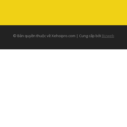
© Bản quyền thuộc về Xehoipro.com | Cung cấp bởi
Bizweb