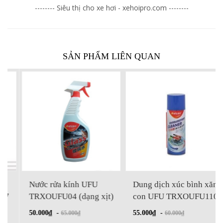
-------- Siêu thị cho xe hơi - xehoipro.com --------
SẢN PHẨM LIÊN QUAN
Nước rửa kính UFU
Dung dịch xúc bình xăng
TRXOUFU04 (dạng xịt)
con UFU TRXOUFU1107
50.000₫
-
55.000₫
-
65.000₫
60.000₫