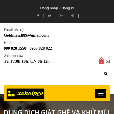
/
Đăng nhập
Đăng kí
Email hỗ trợ
Goldman.tl89@gmail.com
Hotline
090 828 1558 - 0963 828 022
Giờ mở cửa
0₫
T2-T7:8h-18h; CN:8h-12h
0
DUNG DỊCH GIẶT GHẾ VÀ KHỬ MÙI