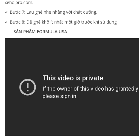
xehoipro.com.
✓ Bước 7: Lau ghế nhẹ nhàng với chất dưỡng.
✓ Bước 8: Để ghế khô ít nhất một giờ trước khi sử dụng.
SẢN PHẨM FORMULA USA