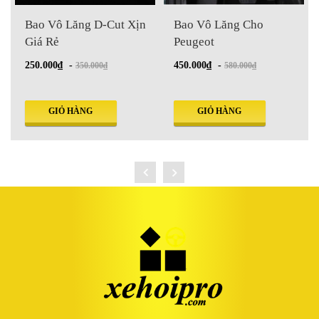
o
Bao Vô Lăng D-Cut Xịn
Bao Vô Lăng Cho
Giá Rẻ
Peugeot
250.000₫
-
450.000₫
-
350.000₫
580.000₫
GIỎ HÀNG
GIỎ HÀNG