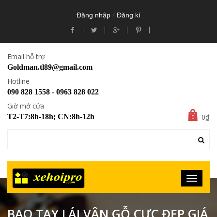
/
Đăng nhập
Đăng kí
Email hỗ trợ
Goldman.tl89@gmail.com
Hotline
090 828 1558 - 0963 828 022
Giờ mở cửa
0₫
T2-T7:8h-18h; CN:8h-12h
0
BAO TAY LÁI VÂN GỖ CỰC ĐẸP GIÁ