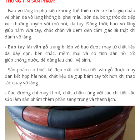
THÔNG TIN SẢN PHẨM:
- Bao vô lăng là phụ kiện không thể thiếu trên xe hơi, giúp bảo
vệ phần da vô lăng không bị phai màu, sờn da, bong tróc do tiếp
xúc thường xuyên với mồ hôi, da tay. Đồng thời, bao vô lăng
giúp nắm vừa tay, chắc chắn và đem đến cảm giác lái thật khi
đánh vô lăng.
-
Bao tay lái vân gỗ
trang bị lớp vỏ bao được may từ chất liệu
da dày dặn, bền chắc, mềm mại và có tính đàn hồi tốt
giúp chống nước, dễ dàng lau chùi, vệ sinh.
- Sản phẩm có thiết kế đẹp mắt với họa tiết vân gỗ được may
đan kết hợp hài hòa, chất liệu da giúp bám tay tốt hơn khi thao
tác quay vô lăng.
- Các đường chỉ may tỉ mỉ, chắc chắn cùng với các chi tiết sắc
sảo làm sản phẩm thêm phần sang trọng và thanh lịch.