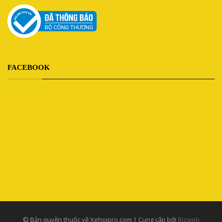
FACEBOOK
© Bản quyền thuộc về Xehoipro.com | Cung cấp bởi
Bizweb