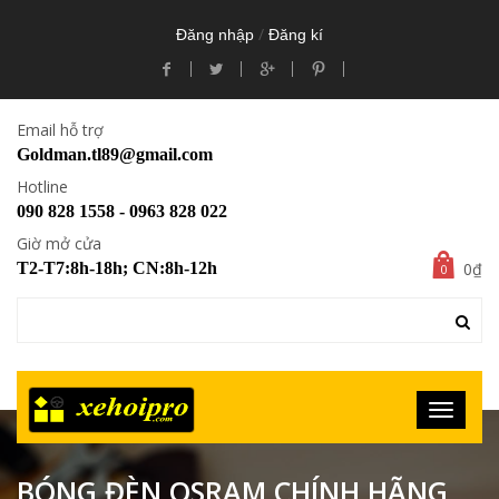
/
Đăng nhập
Đăng kí
Email hỗ trợ
Goldman.tl89@gmail.com
Hotline
090 828 1558 - 0963 828 022
Giờ mở cửa
0₫
T2-T7:8h-18h; CN:8h-12h
0
BÓNG ĐÈN OSRAM CHÍNH HÃNG