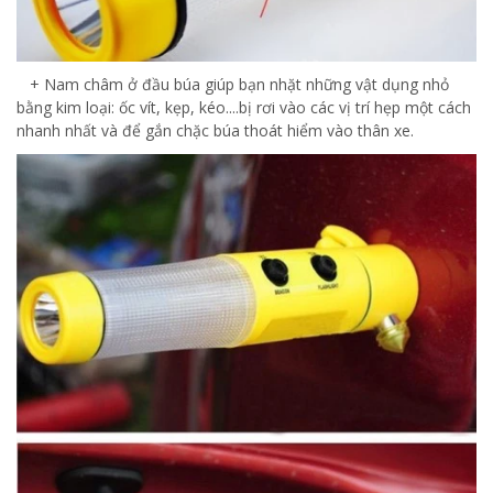
+ Nam châm ở đầu búa giúp bạn nhặt những vật dụng nhỏ
bằng kim loại: ốc vít, kẹp, kéo....bị rơi vào các vị trí hẹp một cách
nhanh nhất và để gắn chặc búa thoát hiểm vào thân xe.