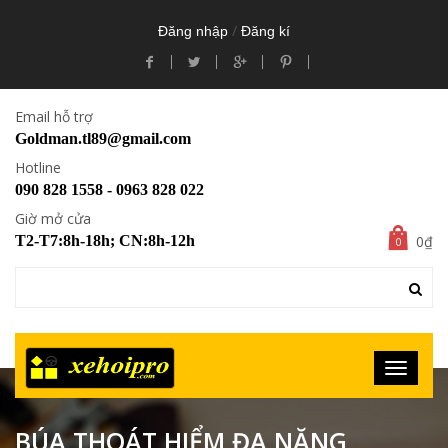
/
Đăng nhập
Đăng kí
Email hỗ trợ
Goldman.tl89@gmail.com
Hotline
090 828 1558 - 0963 828 022
Giờ mở cửa
0₫
T2-T7:8h-18h; CN:8h-12h
0
BÚA THOÁT HIỂM ĐA NĂNG