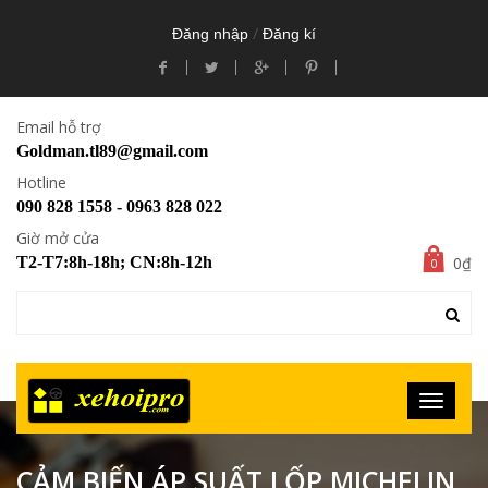
/
Đăng nhập
Đăng kí
Email hỗ trợ
Goldman.tl89@gmail.com
Hotline
090 828 1558 - 0963 828 022
Giờ mở cửa
0₫
T2-T7:8h-18h; CN:8h-12h
0
CẢM BIẾN ÁP SUẤT LỐP MICHELIN