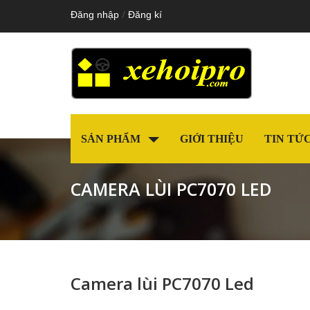
/
Đăng nhập
Đăng kí
SẢN PHẨM
GIỚI THIỆU
TIN TỨ
CAMERA LÙI PC7070 LED
Camera lùi PC7070 Led