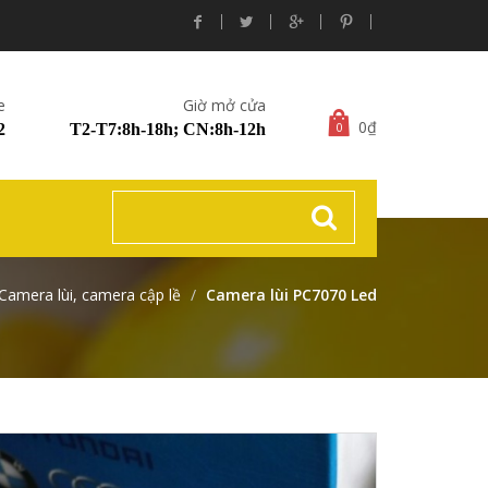
e
Giờ mở cửa
0₫
0
2
T2-T7:8h-18h; CN:8h-12h
Camera lùi, camera cập lề
Camera lùi PC7070 Led