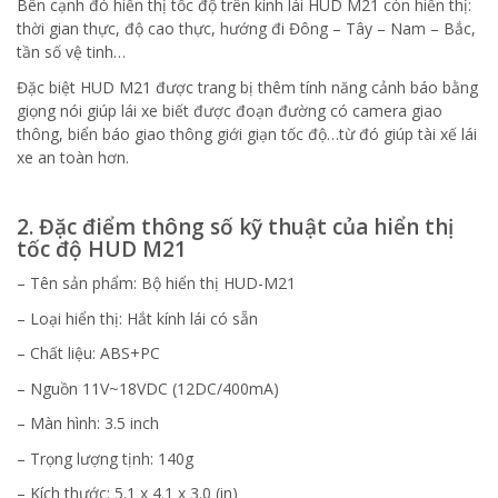
Bên cạnh đó hiển thị tốc độ trên kính lái HUD M21 còn hiển thị:
thời gian thực, độ cao thực, hướng đi Đông – Tây – Nam – Bắc,
tần số vệ tinh…
Đặc biệt HUD M21 được trang bị thêm tính năng cảnh báo bằng
giọng nói giúp lái xe biết được đoạn đường có camera giao
thông, biển báo giao thông giới giạn tốc độ…từ đó giúp tài xế lái
xe an toàn hơn.
2. Đặc điểm thông số kỹ thuật của hiển thị
tốc độ HUD M21
– Tên sản phẩm: Bộ hiển thị HUD-M21
– Loại hiển thị: Hắt kính lái có sẵn
– Chất liệu: ABS+PC
– Nguồn 11V~18VDC (12DC/400mA)
– Màn hình: 3.5 inch
– Trọng lượng tịnh: 140g
– Kích thước: 5.1 x 4.1 x 3.0 (in)