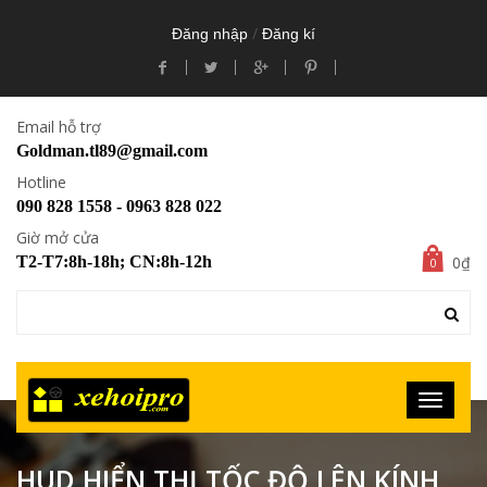
/
Đăng nhập
Đăng kí
Email hỗ trợ
Goldman.tl89@gmail.com
Hotline
090 828 1558 - 0963 828 022
Giờ mở cửa
0₫
T2-T7:8h-18h; CN:8h-12h
0
HUD HIỂN THỊ TỐC ĐỘ LÊN KÍNH