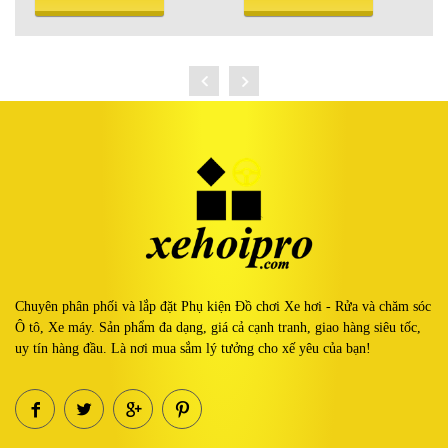
Chuyên phân phối và lắp đặt Phụ kiện Đồ chơi Xe hơi - Rửa và chăm sóc
Ô tô, Xe máy. Sản phẩm đa dạng, giá cả cạnh tranh, giao hàng siêu tốc,
uy tín hàng đầu. Là nơi mua sắm lý tưởng cho xế yêu của bạn!