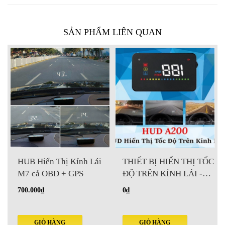
SẢN PHẨM LIÊN QUAN
HUB Hiển Thị Kính Lái
THIẾT BỊ HIỂN THỊ TỐC
M7 cả OBD + GPS
ĐỘ TRÊN KÍNH LÁI -
HUD A200
700.000₫
0₫
GIỎ HÀNG
GIỎ HÀNG