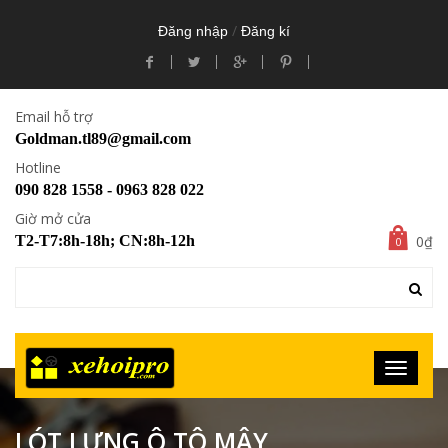
/
Đăng nhập
Đăng kí
Email hỗ trợ
Goldman.tl89@gmail.com
Hotline
090 828 1558 - 0963 828 022
Giờ mở cửa
0₫
T2-T7:8h-18h; CN:8h-12h
0
LÓT LƯNG Ô TÔ MÂY