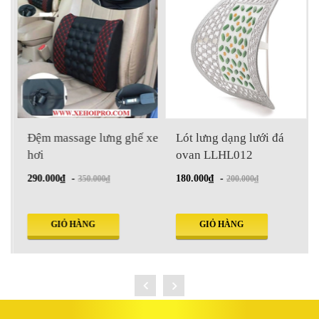
Đệm massage lưng ghế xe
Lót lưng dạng lưới đá
hơi
ovan LLHL012
290.000₫
-
180.000₫
-
350.000₫
200.000₫
GIỎ HÀNG
GIỎ HÀNG