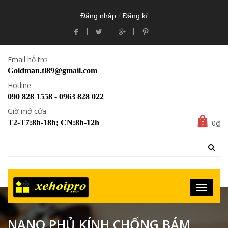
/
Đăng nhập
Đăng kí
Email hỗ trợ
Goldman.tl89@gmail.com
Hotline
090 828 1558 - 0963 828 022
Giờ mở cửa
0₫
T2-T7:8h-18h; CN:8h-12h
0
NANO PHỦ KÍNH CHỐNG BÁM