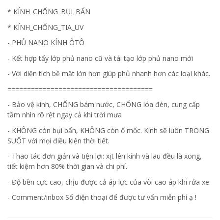
* KÍNH_CHỐNG_BỤI_BẨN
* KÍNH_CHỐNG_TIA_UV
- PHỦ NANO KÍNH ÔTÔ
- Kết hợp tẩy lớp phủ nano cũ và tái tạo lớp phủ nano mới
- Với diện tích bề mặt lớn hơn giúp phủ nhanh hơn các loại khác.
=====================================
- Bảo vệ kính, CHỐNG bám nước, CHỐNG lóa đèn, cung cấp
tầm nhìn rõ rệt ngay cả khi trời mưa
- KHÔNG còn bụi bẩn, KHÔNG còn ố mốc. Kính sẽ luôn TRONG
SUỐT với mọi điều kiện thời tiết.
- Thao tác đơn giản và tiện lợi: xịt lên kính và lau đều là xong,
tiết kiệm hơn 80% thời gian và chi phí.
- Độ bền cực cao, chịu được cả áp lực của vòi cao áp khi rửa xe
- Comment/inbox Số điện thoại để được tư vấn miễn phí ạ !