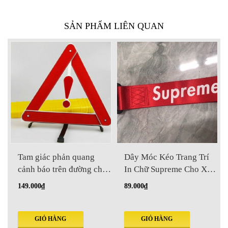
SẢN PHẨM LIÊN QUAN
Tam giác phản quang
Dây Móc Kéo Trang Trí
cảnh báo trên đường cho
In Chữ Supreme Cho Xe
xe hơi
Hơi
149.000₫
89.000₫
GIỎ HÀNG
GIỎ HÀNG