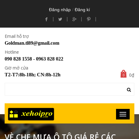
/
Đăng nhập
Đăng kí
Email hỗ trợ
Goldman.tl89@gmail.com
Hotline
090 828 1558 - 0963 828 022
Giờ mở cửa
0₫
T2-T7:8h-18h; CN:8h-12h
0
VÈ CHE MƯA Ô TÔ GIÁ RẺ CÁC