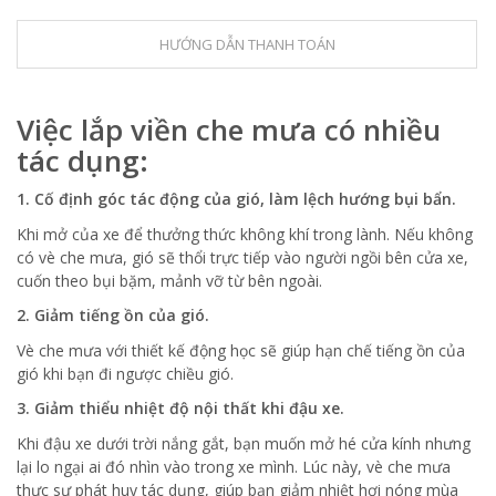
HƯỚNG DẪN THANH TOÁN
Việc lắp viền che mưa có nhiều
tác dụng:
1. Cố định góc tác động của gió, làm lệch hướng bụi bẩn.
Khi mở của xe để thưởng thức không khí trong lành. Nếu không
có vè che mưa, gió sẽ thổi trực tiếp vào người ngồi bên cửa xe,
cuốn theo bụi bặm, mảnh vỡ từ bên ngoài.
2. Giảm tiếng ồn của gió.
Vè che mưa với thiết kế động học sẽ giúp hạn chế tiếng ồn của
gió khi bạn đi ngược chiều gió.
3. Giảm thiểu nhiệt độ nội thất khi đậu xe.
Khi đậu xe dưới trời nắng gắt, bạn muốn mở hé cửa kính nhưng
lại lo ngại ai đó nhìn vào trong xe mình. Lúc này, vè che mưa
thực sự phát huy tác dụng, giúp bạn giảm nhiệt hơi nóng mùa