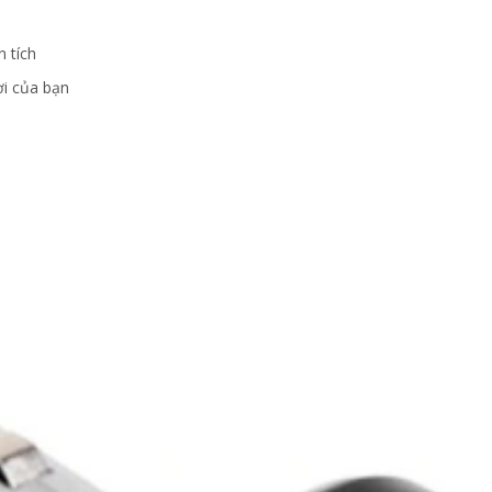
n tích
ơi của bạn