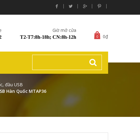
e
Giờ mở cửa
0₫
0
2
T2-T7:8h-18h; CN:8h-12h
ốc, đầu USB
 USB Hàn Quốc MTAP36