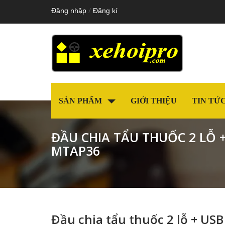
/
Đăng nhập
Đăng kí
SẢN PHẨM
GIỚI THIỆU
TIN TỨ
ĐẦU CHIA TẨU THUỐC 2 LỖ 
MTAP36
Đầu chia tẩu thuốc 2 lỗ + US