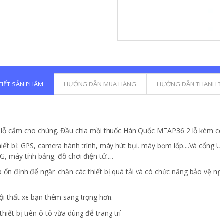
 TIẾT SẢN PHẨM
HƯỚNG DẪN MUA HÀNG
HƯỚNG DẪN THANH 
ủ lỗ cắm cho chúng. Đầu chia mồi thuốc Hàn Quốc MTAP36 2 lỗ kèm cổ
hiết bị: GPS, camera hành trình, máy hút bụi, máy bơm lốp....Và cổng 
 máy tính bảng, đồ chơi điện tử.....
p ổn định để ngăn chặn các thiết bị quá tải và có chức năng bảo vệ 
ội thất xe bạn thêm sang trọng hơn.
hiết bị trên ô tô vừa dùng để trang trí