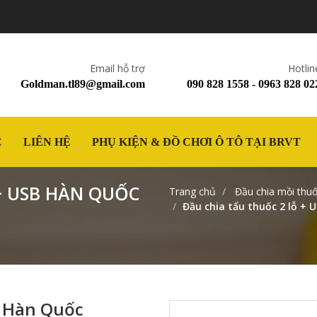
Email hỗ trợ
Hotlin
Goldman.tl89@gmail.com
090 828 1558 - 0963 828 02
C
LIÊN HỆ
PHỤ KIỆN & ĐỒ CHƠI Ô TÔ TẠI BRVT
+ USB HÀN QUỐC
Trang chủ
Đầu chia mồi thu
Đầu chia tẩu thuốc 2 lỗ +
B Hàn Quốc