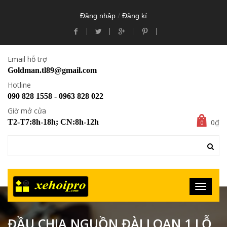
/
Đăng nhập
Đăng kí
Email hỗ trợ
Goldman.tl89@gmail.com
Hotline
090 828 1558 - 0963 828 022
Giờ mở cửa
0₫
T2-T7:8h-18h; CN:8h-12h
0
ĐẦU CHIA NGUỒN ĐÀI LOAN 1 LỖ