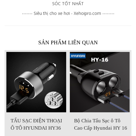
SÓC TỐT NHẤT
------- Siêu thị cho xe hơi - Xehoipro.com --------
SẢN PHẨM LIÊN QUAN
ẠI
Bộ Chia Tẩu Sạc ô Tô
ĐẦU CHIA TẨU - CỦ
36
Cao Cấp Hyundai HY 16
SẠC ĐIỆN THOẠI XE
HƠI HYUNDAI HY10