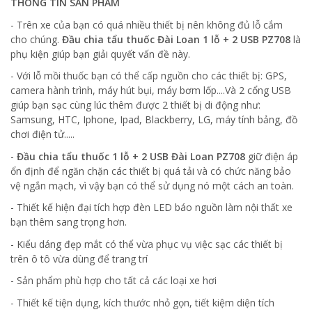
THÔNG TIN SẢN PHẨM
- Trên xe của bạn có quá nhiều thiết bị nên không đủ lỗ cắm
cho chúng.
Đầu chia tẩu thuốc Đài Loan 1 lỗ + 2 USB PZ708
là
phụ kiện giúp bạn giải quyết vấn đề này.
- Với lỗ mồi thuốc bạn có thể cấp nguồn cho các thiết bị: GPS,
camera hành trình, máy hút bụi, máy bơm lốp....Và 2 cổng USB
giúp bạn sạc cùng lúc thêm được 2 thiết bị di động như:
Samsung, HTC, Iphone, Ipad, Blackberry, LG, máy tính bảng, đồ
chơi điện tử.....
-
Đầu chia tẩu thuốc 1 lỗ + 2 USB Đài Loan PZ708
giữ điện áp
ổn định để ngăn chặn các thiết bị quá tải và có chức năng bảo
vệ ngắn mạch, vì vậy bạn có thể sử dụng nó một cách an toàn.
- Thiết kế hiện đại tích hợp đèn LED báo nguồn làm nội thất xe
bạn thêm sang trọng hơn.
- Kiểu dáng đẹp mắt có thể vừa phục vụ việc sạc các thiết bị
trên ô tô vừa dùng để trang trí
- Sản phẩm phù hợp cho tất cả các loại xe hơi
- Thiết kế tiện dụng, kích thước nhỏ gọn, tiết kiệm diện tích